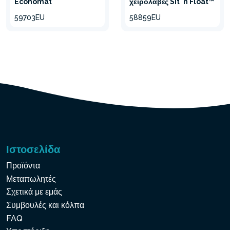
Economat
χειρολαβές Sit 'n Float™
59703EU
58859EU
Ιστοσελίδα
Προϊόντα
Μεταπωλητές
Σχετικά με εμάς
Συμβουλές και κόλπα
FAQ