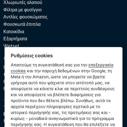
Χλωριωτές αλατιού
Φίλτρα με φυσίγγιο
Αντλίες φουσκώματος
Φουσκωτά έπιπλα
Κατοικίδια
Εξαρτήματα
Wetset
Ρυθμίσεις cookies
GDPR και Cookies
Απαιτούμε τη συγκατάθεσή σας για την
επεξεργασία
Πολιτική προστασίας προσωπικών και λοιπών δεδομένων
cookies
και την παροχή δεδομένων στην Google, τη
που υποβάλλονται σε επεξεργασία
Meta ή την Amazon, ώστε να μπορείτε να βρείτε
Κανόνες χρήσης των αρχείων cookie
γρήγορα αυτό που ψάχνετε στον ιστότοπό μας, να
Ρυθμίσεις cookies
αποφύγετε να κάνετε κλικ σε περιττούς συνδέσμους
και να αποφύγετε να βλέπετε διαφημίσεις για
προϊόντα που δεν θέλετε βλέπω. Συνήθως, αυτά τα
αρχεία περιέχουν πληροφορίες σχετικά με το
ιστορικό περιήγησής σας, τις προτιμήσεις σας και -
Intex Trading, s.r.o.
κυρίως - μοναδικά αναγνωριστικά για το πρόγραμμα
Hradecká 2526/3
περιήγησής σας. Η συγκατάθεση που θα επιλέξετε να