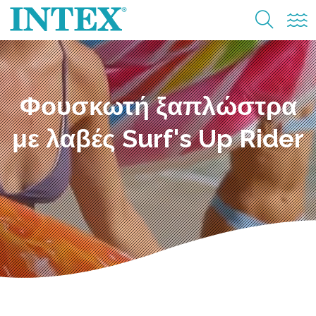
Φουσκωτή ξαπλώστρα
με λαβές Surf's Up Rider