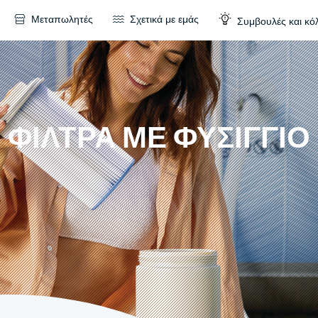
Μεταπωλητές
Σχετικά με εμάς
Συμβουλές και κό
ΦΊΛΤΡΑ ΜΕ ΦΥΣΊΓΓΙΟ