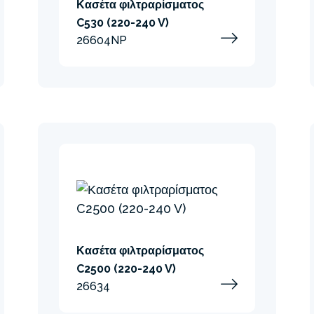
Κασέτα φιλτραρίσματος
C530 (220-240 V)
26604NP
Αντλίες φί
Η σύνδεση και η λειτουργί
απλώς αντικαταστήστε το
φραγμένη και μπορείτε να
καθαρό νερό.
Κασέτα φιλτραρίσματος
C2500 (220-240 V)
26634