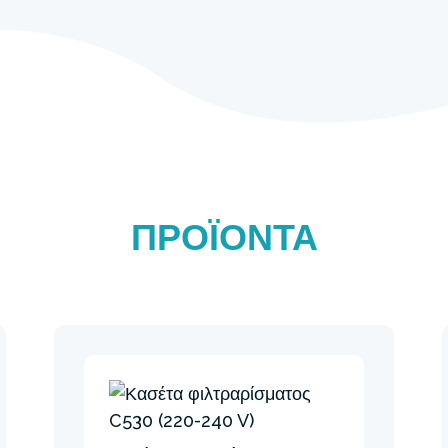
eration™
 νερού, ώστε να
 μέταλλα όπως το
ορυφαία ποιότητα νερού.
ΠΡΟΪΌΝΤΑ
ε την ενεργοποίηση των
λική ποιότητα του αέρα
χαρακτηριστικό
αρίσματος της Intex.