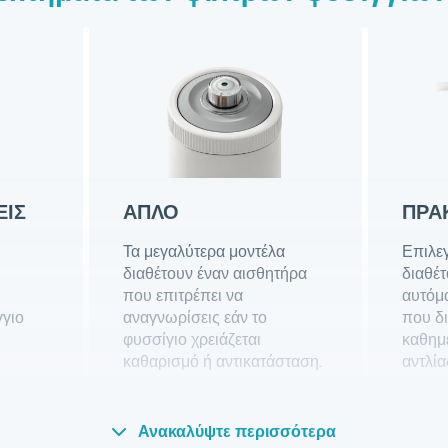
ΕΙΣ
ΑΠΛΌ
ΠΡΑ
Τα μεγαλύτερα μοντέλα
Επιλε
διαθέτουν έναν αισθητήρα
διαθέ
που επιτρέπει να
αυτόμ
γγιο
αναγνωρίσεις εάν το
που δι
φυσσίγιο χρειάζεται
καθημ
καθαρισμό ή αντικατάσταση.
αντλία
Ανακαλύψτε περισσότερα