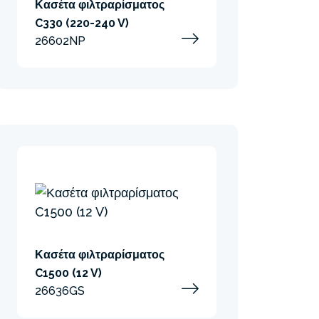
Κασέτα φιλτραρίσματος
C330 (220-240 V)
26602NP
λτρου φυσσιγίου
α της αντλίας είναι εύκολη. Στη συνέχεια,
 φυσσίγιο κάθε φορά που είναι πολύ
 συνεχίσετε να απολαμβάνετε φρέσκο ​​και
Κασέτα φιλτραρίσματος
C1500 (12 V)
26636GS