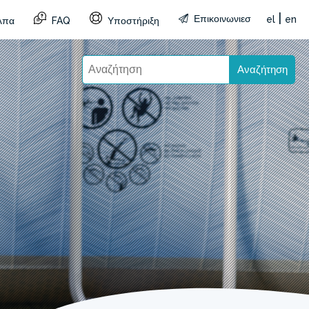
|
Επικοινωνιεσ
el
en
λπα
FAQ
Υποστήριξη
Αναζήτηση