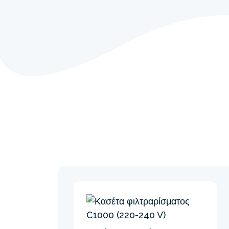
Τεχνολογία HydroA
Ο αερισμός βελτιώνει την κυκλοφορία του
φιλτράρεται αποτελεσματικότερα. Αφαιρεί
μαγγάνιο και ο σίδηρος με οξείδωση για κ
Παράγονται περισσότερα αρνητικά ιόντα μ
φυσαλίδων αέρα, που βελτιώνουν τη συνο
γύρω από την πισίνα. Αυτό το καινοτόμο 
ενσωματώνεται σε όλα τα συστήματα φιλτρ