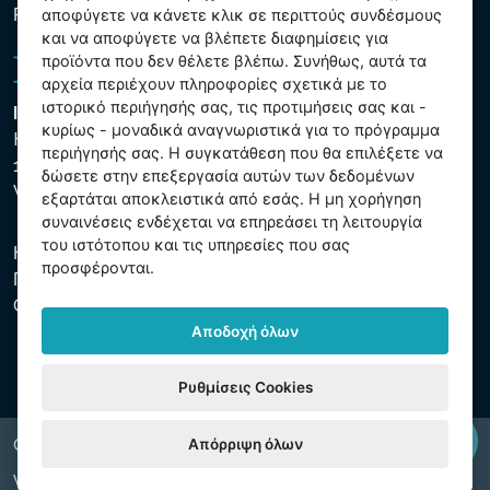
Ρυθμίσεις cookies
αποφύγετε να κάνετε κλικ σε περιττούς συνδέσμους
και να αποφύγετε να βλέπετε διαφημίσεις για
προϊόντα που δεν θέλετε βλέπω. Συνήθως, αυτά τα
αρχεία περιέχουν πληροφορίες σχετικά με το
ιστορικό περιήγησής σας, τις προτιμήσεις σας και -
Intex Trading, s.r.o.
κυρίως - μοναδικά αναγνωριστικά για το πρόγραμμα
Hradecká 2526/3
περιήγησής σας. Η συγκατάθεση που θα επιλέξετε να
130 00 Praha 3
δώσετε στην επεξεργασία αυτών των δεδομένων
Vinohrady - Česká republika
εξαρτάται αποκλειστικά από εσάς. Η μη χορήγηση
συναινέσεις ενδέχεται να επηρεάσει τη λειτουργία
του ιστότοπου και τις υπηρεσίες που σας
Η εταιρεία είναι εγγεγραμμένη στο Δημοτικό Δικαστήριο της
προσφέρονται.
Πράγας, μέρος C, αύξ. αριθ. 74759. ΑΜΕ 26150808, ΑΦΜ
CZ26150808.
Αποδοχή όλων
Ρυθμίσεις Cookies
Απόρριψη όλων
Copyright © 2026 INTEX TRADING s.r.o. All rights reserved.
Web by
digiONE