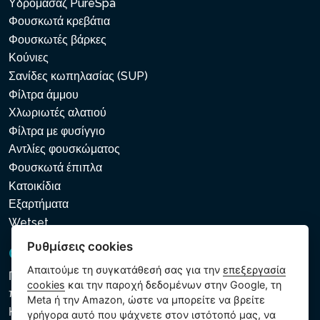
Υδρομασάζ PureSpa
Φουσκωτά κρεβάτια
Φουσκωτές βάρκες
Κούνιες
Σανίδες κωπηλασίας (SUP)
Φίλτρα άμμου
Χλωριωτές αλατιού
Φίλτρα με φυσίγγιο
Αντλίες φουσκώματος
Φουσκωτά έπιπλα
Κατοικίδια
Εξαρτήματα
Wetset
Ρυθμίσεις cookies
GDPR και Cookies
Απαιτούμε τη συγκατάθεσή σας για την
επεξεργασία
Πολιτική προστασίας προσωπικών και λοιπών δεδομένων
cookies
και την παροχή δεδομένων στην Google, τη
που υποβάλλονται σε επεξεργασία
Meta ή την Amazon, ώστε να μπορείτε να βρείτε
Κανόνες χρήσης των αρχείων cookie
γρήγορα αυτό που ψάχνετε στον ιστότοπό μας, να