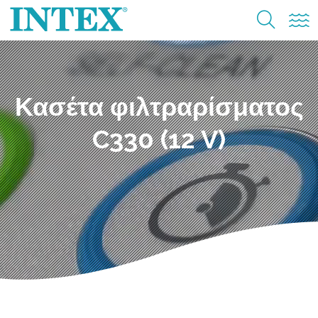
Κασέτα φιλτραρίσματος
C330 (12 V)