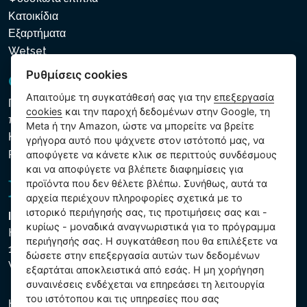
Κατοικίδια
Εξαρτήματα
Wetset
Ελαχιστοποίηση
Ρυθμίσεις cookies
GDPR και Cookies
Απαιτούμε τη συγκατάθεσή σας για την
επεξεργασία
Πολιτική προστασίας προσωπικών και λοιπών δεδομένων
cookies
και την παροχή δεδομένων στην Google, τη
που υποβάλλονται σε επεξεργασία
Meta ή την Amazon, ώστε να μπορείτε να βρείτε
Κανόνες χρήσης των αρχείων cookie
γρήγορα αυτό που ψάχνετε στον ιστότοπό μας, να
Ρυθμίσεις cookies
αποφύγετε να κάνετε κλικ σε περιττούς συνδέσμους
και να αποφύγετε να βλέπετε διαφημίσεις για
προϊόντα που δεν θέλετε βλέπω. Συνήθως, αυτά τα
αρχεία περιέχουν πληροφορίες σχετικά με το
ιστορικό περιήγησής σας, τις προτιμήσεις σας και -
Intex Trading, s.r.o.
κυρίως - μοναδικά αναγνωριστικά για το πρόγραμμα
Hradecká 2526/3
περιήγησής σας. Η συγκατάθεση που θα επιλέξετε να
130 00 Praha 3
δώσετε στην επεξεργασία αυτών των δεδομένων
Vinohrady - Česká republika
εξαρτάται αποκλειστικά από εσάς. Η μη χορήγηση
συναινέσεις ενδέχεται να επηρεάσει τη λειτουργία
του ιστότοπου και τις υπηρεσίες που σας
Η εταιρεία είναι εγγεγραμμένη στο Δημοτικό Δικαστήριο της