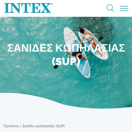
ΣΑΝΊΔΕΣ ΚΩΠΗΛΑΣΊΑΣ
(SUP)
Προϊόντα
>
Σανίδες κωπηλασίας (SUP)