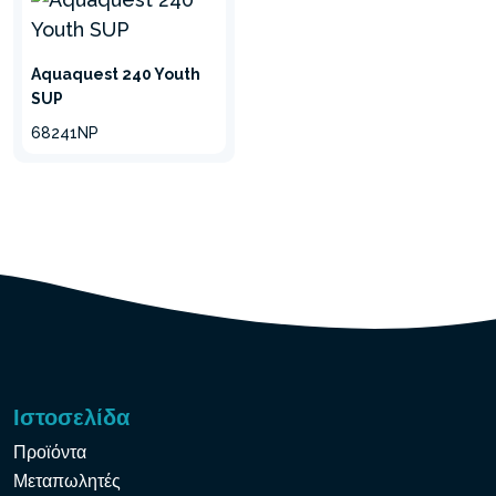
4. Πρώτη στρώση με PVC
5. Δεύτερη στρώση PVC
6. Αντιολισθητική επίστρωση EVA
Aquaquest 240 Youth
SUP
68241NP
Σειρά AquaQuest
Απόδοση σε συνδυασμό με εξαιρετική ποιότητα για
εξαιρετική εμπειρία στο νερό. Διατίθεται σε 2 μεγέθη
για να ταιριάζει σε κάθε κωπηλάτη ή στυλ
πλοήγησης. Ιδανικό για κωπηλάτες όλων των
επιπέδων δεξιοτήτων.
Ιστοσελίδα
Προϊόντα
Μεταπωλητές