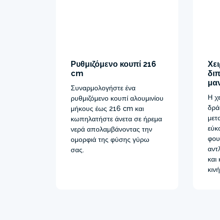
Ρυθμιζόμενο κουπί 216
Χει
cm
δι
μα
Συναρμολογήστε ένα
Η χ
ρυθμιζόμενο κουπί αλουμινίου
δρά
μήκους έως 216 cm και
μετ
κωπηλατήστε άνετα σε ήρεμα
εύκ
νερά απολαμβάνοντας την
φου
ομορφιά της φύσης γύρω
αντ
σας.
και
κινή