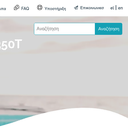
|
Επικοινωνιεσ
el
en
λπα
FAQ
Υποστήριξη
Αναζήτηση
350T