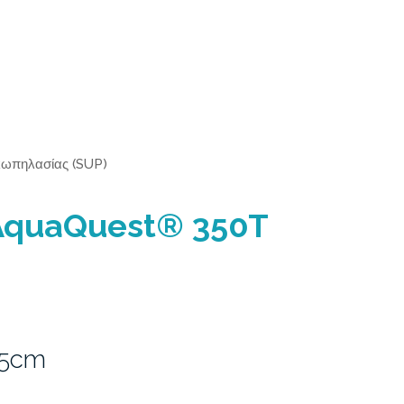
κωπηλασίας (SUP)
AquaQuest® 350T
15cm