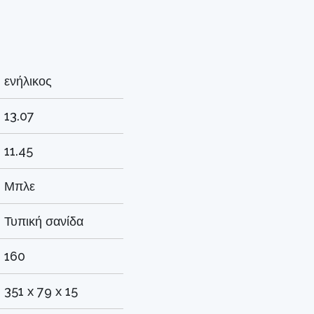
ενήλικος
13.07
11.45
Μπλε
Τυπική σανίδα
160
351 x 79 x 15