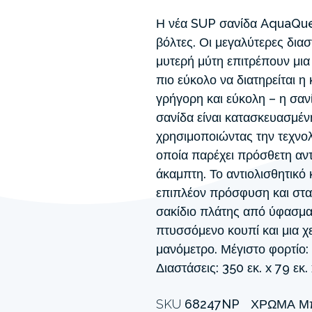
Η νέα SUP σανίδα AquaQues
βόλτες. Οι μεγαλύτερες διασ
μυτερή μύτη επιτρέπουν μια
πιο εύκολο να διατηρείται 
γρήγορη και εύκολη – η σαν
σανίδα είναι κατασκευασμέν
χρησιμοποιώντας την τεχνολ
οποία παρέχει πρόσθετη αντ
άκαμπτη. Το αντιολισθητικ
επιπλέον πρόσφυση και στα
σακίδιο πλάτης από ύφασμα
πτυσσόμενο κουπί και μια χ
μανόμετρο. Μέγιστο φορτίο: 
Διαστάσεις: 350 εκ. x 79 εκ. 
SKU
68247NP
ΧΡΏΜΑ
Μ