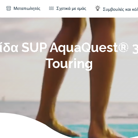
Μεταπωλητές
Σχετικά με εμάς
Συμβουλές και κό
ίδα SUP AquaQuest® 
Touring