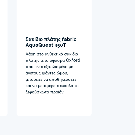
Σακίδιο πλάτης fabric
Μεγάλο πτ
AquaQuest 350T
σταθεροπο
Χάρη στο ανθεκτικό σακίδιο
Ένα μεγάλο π
πλάτης από ύφασμα Oxford
αυξημένη στα
που είναι εξοπλισμένο με
άνετους ιμάντες ώμου,
μπορείτε να αποθηκεύσετε
και να μεταφέρετε εύκολα το
ξεφούσκωτο προϊόν.