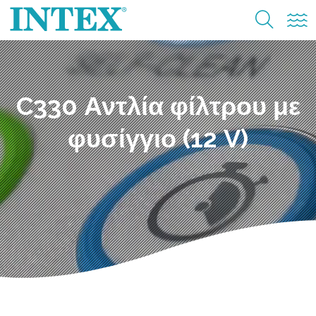
C330 Αντλία φίλτρου με
φυσίγγιο (12 V)