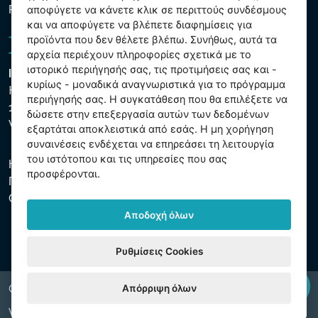
Ρυθμίσεις cookies
αποφύγετε να κάνετε κλικ σε περιττούς συνδέσμους
και να αποφύγετε να βλέπετε διαφημίσεις για
προϊόντα που δεν θέλετε βλέπω. Συνήθως, αυτά τα
αρχεία περιέχουν πληροφορίες σχετικά με το
ιστορικό περιήγησής σας, τις προτιμήσεις σας και -
Intex Trading, s.r.o.
κυρίως - μοναδικά αναγνωριστικά για το πρόγραμμα
Hradecká 2526/3
περιήγησής σας. Η συγκατάθεση που θα επιλέξετε να
130 00 Praha 3
δώσετε στην επεξεργασία αυτών των δεδομένων
Vinohrady - Česká republika
εξαρτάται αποκλειστικά από εσάς. Η μη χορήγηση
συναινέσεις ενδέχεται να επηρεάσει τη λειτουργία
του ιστότοπου και τις υπηρεσίες που σας
Η εταιρεία είναι εγγεγραμμένη στο Δημοτικό Δικαστήριο της
προσφέρονται.
Πράγας, μέρος C, αύξ. αριθ. 74759. ΑΜΕ 26150808, ΑΦΜ
CZ26150808.
Αποδοχή όλων
Ρυθμίσεις Cookies
Απόρριψη όλων
Copyright © 2026 INTEX TRADING s.r.o. All rights reserved.
Web by
digiONE