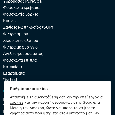
Υδρομασάζ PureSpa
Φουσκωτά κρεβάτια
Φουσκωτές βάρκες
Κούνιες
Σανίδες κωπηλασίας (SUP)
Φίλτρα άμμου
Χλωριωτές αλατιού
Φίλτρα με φυσίγγιο
Αντλίες φουσκώματος
Φουσκωτά έπιπλα
Κατοικίδια
Εξαρτήματα
Wetset
Ρυθμίσεις cookies
GDPR και Cookies
Απαιτούμε τη συγκατάθεσή σας για την
επεξεργασία
Πολιτική προστασίας προσωπικών και λοιπών δεδομένων
cookies
και την παροχή δεδομένων στην Google, τη
που υποβάλλονται σε επεξεργασία
Meta ή την Amazon, ώστε να μπορείτε να βρείτε
Κανόνες χρήσης των αρχείων cookie
γρήγορα αυτό που ψάχνετε στον ιστότοπό μας, να