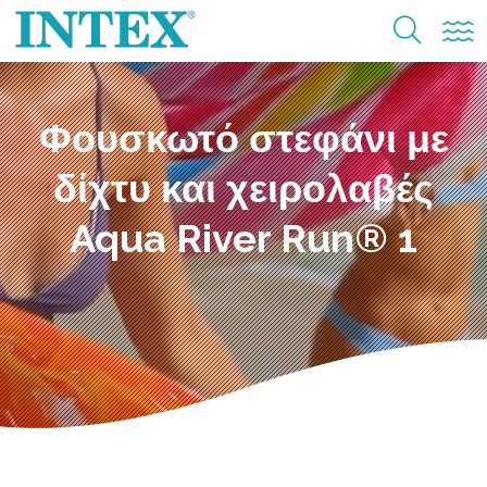
Φουσκωτό στεφάνι με
δίχτυ και χειρολαβές
Aqua River Run® 1