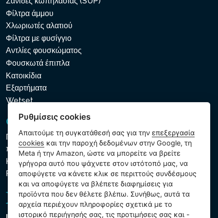
Σανίδες κωπηλασίας (SUP)
Φίλτρα άμμου
Χλωριωτές αλατιού
Φίλτρα με φυσίγγιο
Αντλίες φουσκώματος
Φουσκωτά έπιπλα
Κατοικίδια
Εξαρτήματα
Wetset
Ρυθμίσεις cookies
GDPR και Cookies
Απαιτούμε τη συγκατάθεσή σας για την
επεξεργασία
Πολιτική προστασίας προσωπικών και λοιπών δεδομένων
cookies
και την παροχή δεδομένων στην Google, τη
που υποβάλλονται σε επεξεργασία
Meta ή την Amazon, ώστε να μπορείτε να βρείτε
Κανόνες χρήσης των αρχείων cookie
γρήγορα αυτό που ψάχνετε στον ιστότοπό μας, να
Ρυθμίσεις cookies
αποφύγετε να κάνετε κλικ σε περιττούς συνδέσμους
και να αποφύγετε να βλέπετε διαφημίσεις για
προϊόντα που δεν θέλετε βλέπω. Συνήθως, αυτά τα
αρχεία περιέχουν πληροφορίες σχετικά με το
ιστορικό περιήγησής σας, τις προτιμήσεις σας και -
Intex Trading, s.r.o.