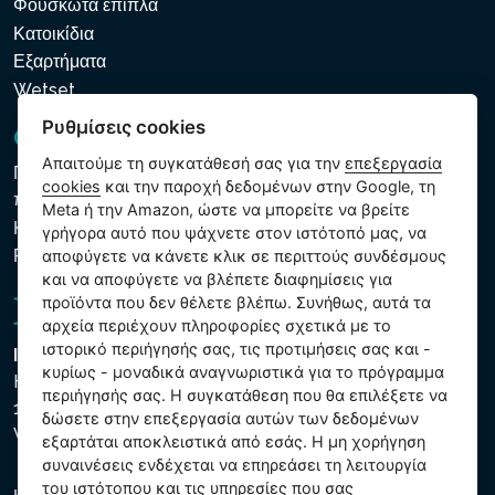
Φουσκωτά έπιπλα
Κατοικίδια
Εξαρτήματα
Wetset
Ρυθμίσεις cookies
GDPR και Cookies
Απαιτούμε τη συγκατάθεσή σας για την
επεξεργασία
Πολιτική προστασίας προσωπικών και λοιπών δεδομένων
cookies
και την παροχή δεδομένων στην Google, τη
που υποβάλλονται σε επεξεργασία
Meta ή την Amazon, ώστε να μπορείτε να βρείτε
Κανόνες χρήσης των αρχείων cookie
γρήγορα αυτό που ψάχνετε στον ιστότοπό μας, να
Ρυθμίσεις cookies
αποφύγετε να κάνετε κλικ σε περιττούς συνδέσμους
και να αποφύγετε να βλέπετε διαφημίσεις για
προϊόντα που δεν θέλετε βλέπω. Συνήθως, αυτά τα
αρχεία περιέχουν πληροφορίες σχετικά με το
ιστορικό περιήγησής σας, τις προτιμήσεις σας και -
Intex Trading, s.r.o.
κυρίως - μοναδικά αναγνωριστικά για το πρόγραμμα
Hradecká 2526/3
περιήγησής σας. Η συγκατάθεση που θα επιλέξετε να
130 00 Praha 3
δώσετε στην επεξεργασία αυτών των δεδομένων
Vinohrady - Česká republika
εξαρτάται αποκλειστικά από εσάς. Η μη χορήγηση
συναινέσεις ενδέχεται να επηρεάσει τη λειτουργία
του ιστότοπου και τις υπηρεσίες που σας