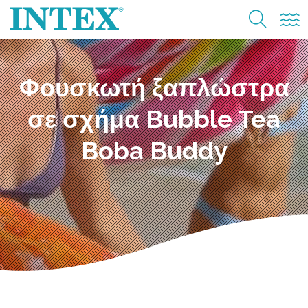
Φουσκωτή ξαπλώστρα
σε σχήμα Bubble Tea
Boba Buddy