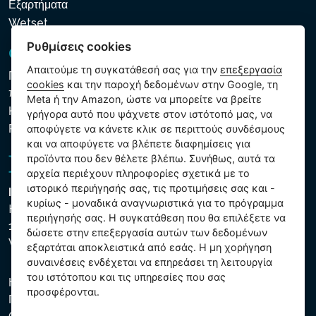
Εξαρτήματα
Wetset
Ρυθμίσεις cookies
GDPR και Cookies
Απαιτούμε τη συγκατάθεσή σας για την
επεξεργασία
Πολιτική προστασίας προσωπικών και λοιπών δεδομένων
cookies
και την παροχή δεδομένων στην Google, τη
που υποβάλλονται σε επεξεργασία
Meta ή την Amazon, ώστε να μπορείτε να βρείτε
Κανόνες χρήσης των αρχείων cookie
γρήγορα αυτό που ψάχνετε στον ιστότοπό μας, να
Ρυθμίσεις cookies
αποφύγετε να κάνετε κλικ σε περιττούς συνδέσμους
και να αποφύγετε να βλέπετε διαφημίσεις για
προϊόντα που δεν θέλετε βλέπω. Συνήθως, αυτά τα
αρχεία περιέχουν πληροφορίες σχετικά με το
ιστορικό περιήγησής σας, τις προτιμήσεις σας και -
Intex Trading, s.r.o.
κυρίως - μοναδικά αναγνωριστικά για το πρόγραμμα
Hradecká 2526/3
περιήγησής σας. Η συγκατάθεση που θα επιλέξετε να
130 00 Praha 3
δώσετε στην επεξεργασία αυτών των δεδομένων
Vinohrady - Česká republika
εξαρτάται αποκλειστικά από εσάς. Η μη χορήγηση
συναινέσεις ενδέχεται να επηρεάσει τη λειτουργία
του ιστότοπου και τις υπηρεσίες που σας
Η εταιρεία είναι εγγεγραμμένη στο Δημοτικό Δικαστήριο της
προσφέρονται.
Πράγας, μέρος C, αύξ. αριθ. 74759. ΑΜΕ 26150808, ΑΦΜ