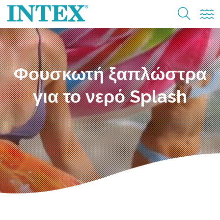
Φουσκωτή ξαπλώστρα
για το νερό Splash