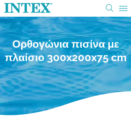
Ορθογώνια πισίνα με
πλαίσιο 300x200x75 cm