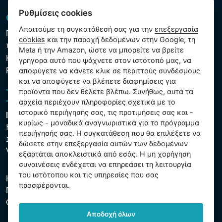
Ρυθμίσεις cookies
GDPR και Cookies
Απαιτούμε τη συγκατάθεσή σας για την
επεξεργασία
Πολιτική προστασίας προσωπικών και λοιπών δεδομένων
cookies
και την παροχή δεδομένων στην Google, τη
που υποβάλλονται σε επεξεργασία
Meta ή την Amazon, ώστε να μπορείτε να βρείτε
Κανόνες χρήσης των αρχείων cookie
γρήγορα αυτό που ψάχνετε στον ιστότοπό μας, να
Ρυθμίσεις cookies
αποφύγετε να κάνετε κλικ σε περιττούς συνδέσμους
και να αποφύγετε να βλέπετε διαφημίσεις για
προϊόντα που δεν θέλετε βλέπω. Συνήθως, αυτά τα
αρχεία περιέχουν πληροφορίες σχετικά με το
ιστορικό περιήγησής σας, τις προτιμήσεις σας και -
Intex Trading, s.r.o.
κυρίως - μοναδικά αναγνωριστικά για το πρόγραμμα
Hradecká 2526/3
περιήγησής σας. Η συγκατάθεση που θα επιλέξετε να
130 00 Praha 3
δώσετε στην επεξεργασία αυτών των δεδομένων
Vinohrady - Česká republika
εξαρτάται αποκλειστικά από εσάς. Η μη χορήγηση
συναινέσεις ενδέχεται να επηρεάσει τη λειτουργία
του ιστότοπου και τις υπηρεσίες που σας
Η εταιρεία είναι εγγεγραμμένη στο Δημοτικό Δικαστήριο της
προσφέρονται.
Πράγας, μέρος C, αύξ. αριθ. 74759. ΑΜΕ 26150808, ΑΦΜ
CZ26150808.
Αποδοχή όλων