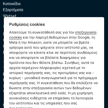
Κατοικίδια
Εξαρτήματα
Wetset
Ρυθμίσεις cookies
GDPR και Cookies
Απαιτούμε τη συγκατάθεσή σας για την
επεξεργασία
Πολιτική προστασίας προσωπικών και λοιπών δεδομένων
cookies
και την παροχή δεδομένων στην Google, τη
που υποβάλλονται σε επεξεργασία
Meta ή την Amazon, ώστε να μπορείτε να βρείτε
Κανόνες χρήσης των αρχείων cookie
γρήγορα αυτό που ψάχνετε στον ιστότοπό μας, να
Ρυθμίσεις cookies
αποφύγετε να κάνετε κλικ σε περιττούς συνδέσμους
και να αποφύγετε να βλέπετε διαφημίσεις για
προϊόντα που δεν θέλετε βλέπω. Συνήθως, αυτά τα
αρχεία περιέχουν πληροφορίες σχετικά με το
ιστορικό περιήγησής σας, τις προτιμήσεις σας και -
Intex Trading, s.r.o.
κυρίως - μοναδικά αναγνωριστικά για το πρόγραμμα
Hradecká 2526/3
περιήγησής σας. Η συγκατάθεση που θα επιλέξετε να
130 00 Praha 3
δώσετε στην επεξεργασία αυτών των δεδομένων
Vinohrady - Česká republika
εξαρτάται αποκλειστικά από εσάς. Η μη χορήγηση
συναινέσεις ενδέχεται να επηρεάσει τη λειτουργία
του ιστότοπου και τις υπηρεσίες που σας
Η εταιρεία είναι εγγεγραμμένη στο Δημοτικό Δικαστήριο της