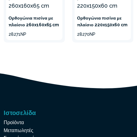
ΤΡΥΠΗΜΑΤΑ
Το PVC SuperTough™ 3
Ορθογώνια πισίνα με
Ορθογώνια πισίνα με
πλαίσιο 260x160x65 cm
πλαίσιο 220x150x60 cm
στρώσεων που χρησιμοποιείται
στην επένδυση εξασφαλίζει
28271NP
28270NP
μεγαλύτερη ανθεκτικότητα.
ΣΗΜΕΙΑ ΣΥΝΔΕΣΗΣ
Περιλαμβάνεται τάπα
αποστράγγισης για εύκολη
αποστράγγιση. Καθώς και
βαλβίδες σύνδεσης για τη
σύνδεση του κατάλληλου
Ιστοσελίδα
συστήματος φιλτραρίσματος.
Προϊόντα
Μεταπωλητές