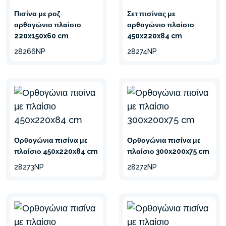
φίλτρου.
Πισίνα με ροζ
Σετ πισίνας με
ορθογώνιο πλαίσιο
ορθογώνιο πλαίσιο
220x150x60 cm
450x220x84 cm
28266NP
28274NP
ΤΕΧΝΟΛΟΓΙΑ HYDRO
AERATION™
Η αντλία φίλτρου άμμου
Krystal Clear® βελτιώνει τη
διήθηση, την καθαρότητα και τη
διαύγεια του νερού
Ορθογώνια πισίνα με
Ορθογώνια πισίνα με
πλαίσιο 450x220x84 cm
χρησιμοποιώντας την
πλαίσιο 300x200x75 cm
τεχνολογία Hydro Aeration™.
28273NP
28272NP
ΥΛΙΚΟ 3 ΣΤΡΩΣΕΩΝ
ΑΝΘΕΚΤΙΚΟ ΣΤΑ