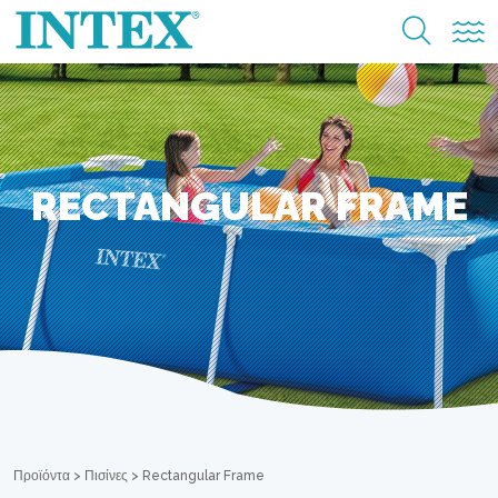
RECTANGULAR FRAME
Προϊόντα
>
Πισίνες
>
Rectangular Frame