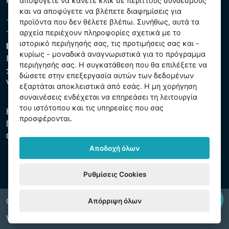
Ρυθμίσεις cookies
αποφύγετε να κάνετε κλικ σε περιττούς συνδέσμους
και να αποφύγετε να βλέπετε διαφημίσεις για
προϊόντα που δεν θέλετε βλέπω. Συνήθως, αυτά τα
αρχεία περιέχουν πληροφορίες σχετικά με το
ιστορικό περιήγησής σας, τις προτιμήσεις σας και -
Intex Trading, s.r.o.
κυρίως - μοναδικά αναγνωριστικά για το πρόγραμμα
Hradecká 2526/3
περιήγησής σας. Η συγκατάθεση που θα επιλέξετε να
130 00 Praha 3
δώσετε στην επεξεργασία αυτών των δεδομένων
Vinohrady - Česká republika
εξαρτάται αποκλειστικά από εσάς. Η μη χορήγηση
συναινέσεις ενδέχεται να επηρεάσει τη λειτουργία
του ιστότοπου και τις υπηρεσίες που σας
Η εταιρεία είναι εγγεγραμμένη στο Δημοτικό Δικαστήριο της
προσφέρονται.
Πράγας, μέρος C, αύξ. αριθ. 74759. ΑΜΕ 26150808, ΑΦΜ
CZ26150808.
Αποδοχή όλων
Ρυθμίσεις Cookies
Απόρριψη όλων
Copyright © 2026 INTEX TRADING s.r.o. All rights reserved.
Web by
digiONE