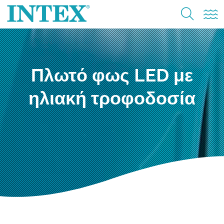
Πλωτό φως LED με
ηλιακή τροφοδοσία