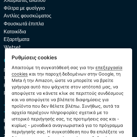
Χλωριωτές αλατιού
Φίλτρα με φυσίγγιο
Αντλίες φουσκώματος
Φουσκωτά έπιπλα
Κατοικίδια
Εξαρτήματα
Wetset
Ρυθμίσεις cookies
GDPR και Cookies
Απαιτούμε τη συγκατάθεσή σας για την
επεξεργασία
Πολιτική προστασίας προσωπικών και λοιπών δεδομένων
cookies
και την παροχή δεδομένων στην Google, τη
που υποβάλλονται σε επεξεργασία
Meta ή την Amazon, ώστε να μπορείτε να βρείτε
Κανόνες χρήσης των αρχείων cookie
γρήγορα αυτό που ψάχνετε στον ιστότοπό μας, να
Ρυθμίσεις cookies
αποφύγετε να κάνετε κλικ σε περιττούς συνδέσμους
και να αποφύγετε να βλέπετε διαφημίσεις για
προϊόντα που δεν θέλετε βλέπω. Συνήθως, αυτά τα
αρχεία περιέχουν πληροφορίες σχετικά με το
ιστορικό περιήγησής σας, τις προτιμήσεις σας και -
Intex Trading, s.r.o.
κυρίως - μοναδικά αναγνωριστικά για το πρόγραμμα
Hradecká 2526/3
περιήγησής σας. Η συγκατάθεση που θα επιλέξετε να
130 00 Praha 3