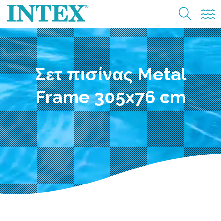
Σετ πισίνας Metal
Frame 305x76 cm