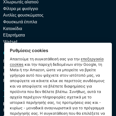
Χλωριωτές αλατιού
Φίλτρα με φυσίγγιο
Αντλίες φουσκώματος
Φουσκωτά έπιπλα
Κατοικίδια
Εξαρτήματα
Wetset
Ρυθμίσεις cookies
GDPR και Cookies
Απαιτούμε τη συγκατάθεσή σας για την
επεξεργασία
Πολιτική προστασίας προσωπικών και λοιπών δεδομένων
cookies
και την παροχή δεδομένων στην Google, τη
που υποβάλλονται σε επεξεργασία
Meta ή την Amazon, ώστε να μπορείτε να βρείτε
Κανόνες χρήσης των αρχείων cookie
γρήγορα αυτό που ψάχνετε στον ιστότοπό μας, να
Ρυθμίσεις cookies
αποφύγετε να κάνετε κλικ σε περιττούς συνδέσμους
και να αποφύγετε να βλέπετε διαφημίσεις για
προϊόντα που δεν θέλετε βλέπω. Συνήθως, αυτά τα
αρχεία περιέχουν πληροφορίες σχετικά με το
ιστορικό περιήγησής σας, τις προτιμήσεις σας και -
Intex Trading, s.r.o.
κυρίως - μοναδικά αναγνωριστικά για το πρόγραμμα
Hradecká 2526/3
περιήγησής σας. Η συγκατάθεση που θα επιλέξετε να