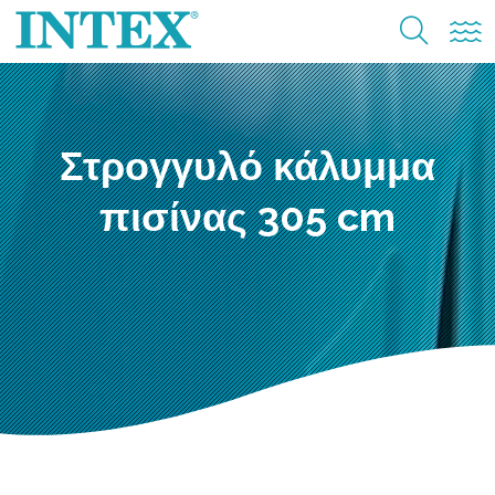
Στρογγυλό κάλυμμα
πισίνας 305 cm