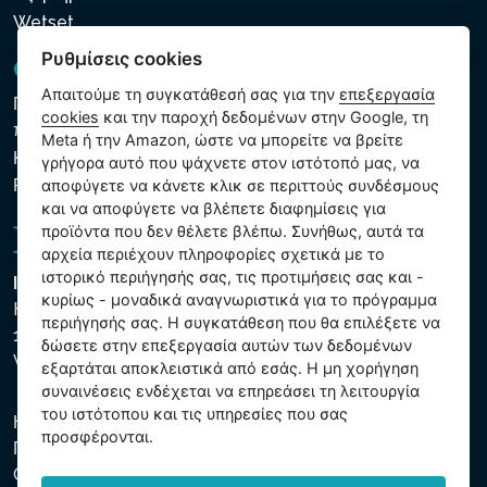
Wetset
Ρυθμίσεις cookies
GDPR και Cookies
Απαιτούμε τη συγκατάθεσή σας για την
επεξεργασία
Πολιτική προστασίας προσωπικών και λοιπών δεδομένων
cookies
και την παροχή δεδομένων στην Google, τη
που υποβάλλονται σε επεξεργασία
Meta ή την Amazon, ώστε να μπορείτε να βρείτε
Κανόνες χρήσης των αρχείων cookie
γρήγορα αυτό που ψάχνετε στον ιστότοπό μας, να
Ρυθμίσεις cookies
αποφύγετε να κάνετε κλικ σε περιττούς συνδέσμους
και να αποφύγετε να βλέπετε διαφημίσεις για
προϊόντα που δεν θέλετε βλέπω. Συνήθως, αυτά τα
αρχεία περιέχουν πληροφορίες σχετικά με το
ιστορικό περιήγησής σας, τις προτιμήσεις σας και -
Intex Trading, s.r.o.
κυρίως - μοναδικά αναγνωριστικά για το πρόγραμμα
Hradecká 2526/3
περιήγησής σας. Η συγκατάθεση που θα επιλέξετε να
130 00 Praha 3
δώσετε στην επεξεργασία αυτών των δεδομένων
Vinohrady - Česká republika
εξαρτάται αποκλειστικά από εσάς. Η μη χορήγηση
συναινέσεις ενδέχεται να επηρεάσει τη λειτουργία
του ιστότοπου και τις υπηρεσίες που σας
Η εταιρεία είναι εγγεγραμμένη στο Δημοτικό Δικαστήριο της
προσφέρονται.
Πράγας, μέρος C, αύξ. αριθ. 74759. ΑΜΕ 26150808, ΑΦΜ
CZ26150808.