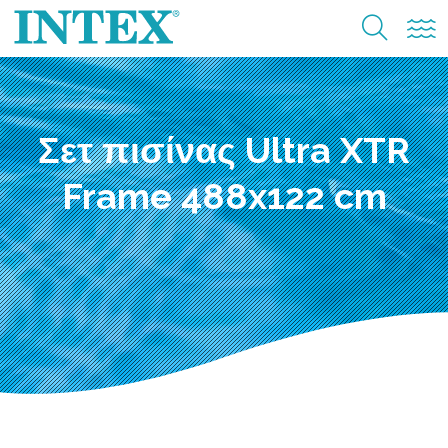
Σετ πισίνας Ultra XTR
Frame 488x122 cm