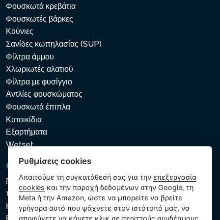
Φουσκωτά κρεβάτια
Φουσκωτές βάρκες
Κούνιες
Σανίδες κωπηλασίας (SUP)
Φίλτρα άμμου
Χλωριωτές αλατιού
Φίλτρα με φυσίγγιο
Αντλίες φουσκώματος
Φουσκωτά έπιπλα
Κατοικίδια
Εξαρτήματα
Wetset
Ρυθμίσεις cookies
GDPR και Cookies
Απαιτούμε τη συγκατάθεσή σας για την
επεξεργασία
Πολιτική προστασίας προσωπικών και λοιπών δεδομένων
cookies
και την παροχή δεδομένων στην Google, τη
που υποβάλλονται σε επεξεργασία
Meta ή την Amazon, ώστε να μπορείτε να βρείτε
Κανόνες χρήσης των αρχείων cookie
γρήγορα αυτό που ψάχνετε στον ιστότοπό μας, να
Ρυθμίσεις cookies
αποφύγετε να κάνετε κλικ σε περιττούς συνδέσμους