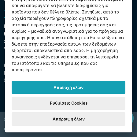
και να αποφύγετε να βλέπετε διαφημίσεις για
προϊόντα που δεν θέλετε βλέπω. Συνήθως, αυτά τα
αρχεία περιέχουν πληροφορίες σχετικά με το
ιστορικό περιήγησής σας, τις προτιμήσεις σας και -
Intex Trading, s.r.o.
κυρίως - μοναδικά αναγνωριστικά για το πρόγραμμα
Hradecká 2526/3
περιήγησής σας. Η συγκατάθεση που θα επιλέξετε να
130 00 Praha 3
δώσετε στην επεξεργασία αυτών των δεδομένων
Vinohrady - Česká republika
εξαρτάται αποκλειστικά από εσάς. Η μη χορήγηση
συναινέσεις ενδέχεται να επηρεάσει τη λειτουργία
του ιστότοπου και τις υπηρεσίες που σας
Η εταιρεία είναι εγγεγραμμένη στο Δημοτικό Δικαστήριο της
προσφέρονται.
Πράγας, μέρος C, αύξ. αριθ. 74759. ΑΜΕ 26150808, ΑΦΜ
CZ26150808.
Αποδοχή όλων
Ρυθμίσεις Cookies
Απόρριψη όλων
Copyright © 2026 INTEX TRADING s.r.o. All rights reserved.
Web by
digiONE