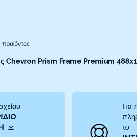
 προϊόντος
ας Chevron Prism Frame Premium 488x1
ρχείου
Για 
ΊΔΙΟ
πληρ
ΤΗ
το