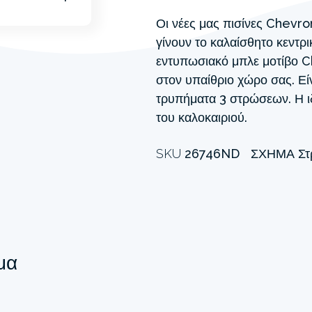
Οι νέες μας πισίνες Chevro
γίνουν το καλαίσθητο κεντρι
εντυπωσιακό μπλε μοτίβο Ch
στον υπαίθριο χώρο σας. Εί
τρυπήματα 3 στρώσεων. Η ιδ
του καλοκαιριού.
SKU
26746ND
ΣΧΉΜΑ
Στ
μα