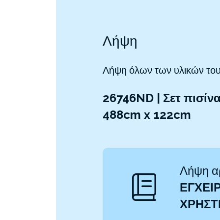
Λήψη
Λήψη όλων των υλικών του
26746ND | Σετ πισίν
488cm x 122cm
Λήψη α
ΕΓΧΕΙΡ
ΧΡΉΣ