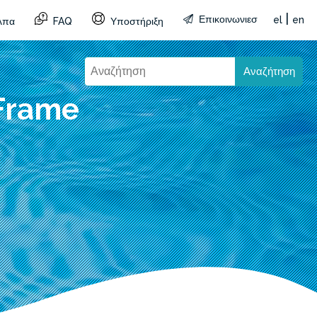
|
Επικοινωνιεσ
el
en
λπα
FAQ
Υποστήριξη
Αναζήτηση
 Frame