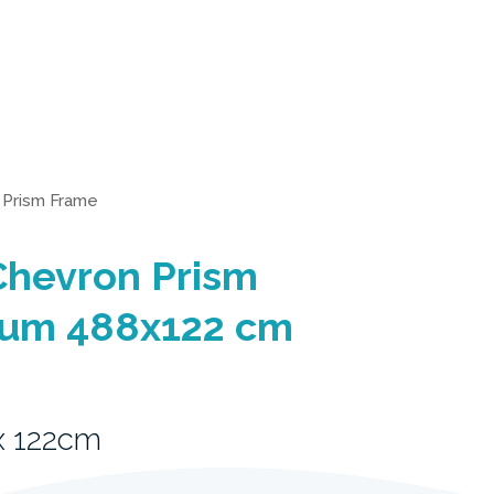
>
Prism Frame
Chevron Prism
ium 488x122 cm
x 122cm