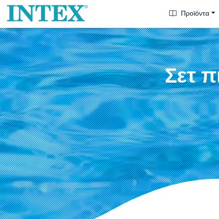
Προϊόντα
Σετ π