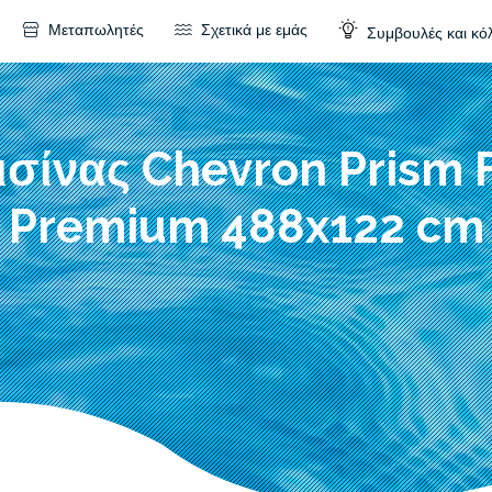
Μεταπωλητές
Σχετικά με εμάς
Συμβουλές και κό
ισίνας Chevron Prism
Premium 488x122 cm