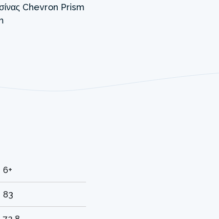
6+
83
72.8