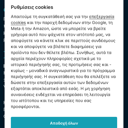
Ρυθμίσεις cookies
GDPR και Cookies
Απαιτούμε τη συγκατάθεσή σας για την
επεξεργασία
Πολιτική προστασίας προσωπικών και λοιπών δεδομένων
cookies
και την παροχή δεδομένων στην Google, τη
που υποβάλλονται σε επεξεργασία
Meta ή την Amazon, ώστε να μπορείτε να βρείτε
Κανόνες χρήσης των αρχείων cookie
γρήγορα αυτό που ψάχνετε στον ιστότοπό μας, να
Ρυθμίσεις cookies
αποφύγετε να κάνετε κλικ σε περιττούς συνδέσμους
και να αποφύγετε να βλέπετε διαφημίσεις για
προϊόντα που δεν θέλετε βλέπω. Συνήθως, αυτά τα
αρχεία περιέχουν πληροφορίες σχετικά με το
ιστορικό περιήγησής σας, τις προτιμήσεις σας και -
Intex Trading, s.r.o.
κυρίως - μοναδικά αναγνωριστικά για το πρόγραμμα
Hradecká 2526/3
περιήγησής σας. Η συγκατάθεση που θα επιλέξετε να
130 00 Praha 3
δώσετε στην επεξεργασία αυτών των δεδομένων
Vinohrady - Česká republika
εξαρτάται αποκλειστικά από εσάς. Η μη χορήγηση
συναινέσεις ενδέχεται να επηρεάσει τη λειτουργία
του ιστότοπου και τις υπηρεσίες που σας
Η εταιρεία είναι εγγεγραμμένη στο Δημοτικό Δικαστήριο της
προσφέρονται.
Πράγας, μέρος C, αύξ. αριθ. 74759. ΑΜΕ 26150808, ΑΦΜ
CZ26150808.
Αποδοχή όλων