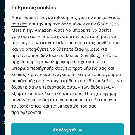
Ρυθμίσεις cookies
GDPR και Cookies
Απαιτούμε τη συγκατάθεσή σας για την
επεξεργασία
Πολιτική προστασίας προσωπικών και λοιπών δεδομένων
cookies
και την παροχή δεδομένων στην Google, τη
που υποβάλλονται σε επεξεργασία
Meta ή την Amazon, ώστε να μπορείτε να βρείτε
Κανόνες χρήσης των αρχείων cookie
γρήγορα αυτό που ψάχνετε στον ιστότοπό μας, να
Ρυθμίσεις cookies
αποφύγετε να κάνετε κλικ σε περιττούς συνδέσμους
και να αποφύγετε να βλέπετε διαφημίσεις για
προϊόντα που δεν θέλετε βλέπω. Συνήθως, αυτά τα
αρχεία περιέχουν πληροφορίες σχετικά με το
ιστορικό περιήγησής σας, τις προτιμήσεις σας και -
Intex Trading, s.r.o.
κυρίως - μοναδικά αναγνωριστικά για το πρόγραμμα
Hradecká 2526/3
περιήγησής σας. Η συγκατάθεση που θα επιλέξετε να
130 00 Praha 3
δώσετε στην επεξεργασία αυτών των δεδομένων
Vinohrady - Česká republika
εξαρτάται αποκλειστικά από εσάς. Η μη χορήγηση
συναινέσεις ενδέχεται να επηρεάσει τη λειτουργία
του ιστότοπου και τις υπηρεσίες που σας
Η εταιρεία είναι εγγεγραμμένη στο Δημοτικό Δικαστήριο της
προσφέρονται.
Πράγας, μέρος C, αύξ. αριθ. 74759. ΑΜΕ 26150808, ΑΦΜ
CZ26150808.
Αποδοχή όλων