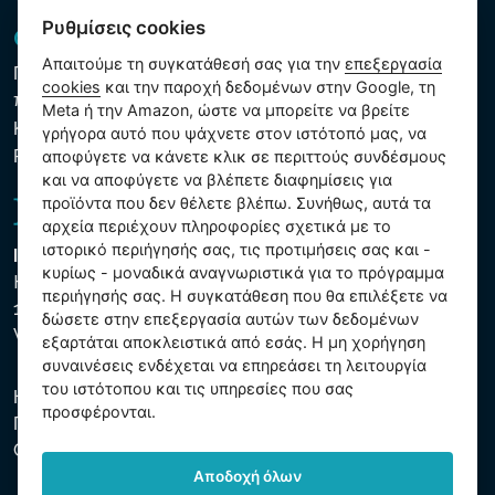
Ρυθμίσεις cookies
GDPR και Cookies
Απαιτούμε τη συγκατάθεσή σας για την
επεξεργασία
Πολιτική προστασίας προσωπικών και λοιπών δεδομένων
cookies
και την παροχή δεδομένων στην Google, τη
που υποβάλλονται σε επεξεργασία
Meta ή την Amazon, ώστε να μπορείτε να βρείτε
Κανόνες χρήσης των αρχείων cookie
γρήγορα αυτό που ψάχνετε στον ιστότοπό μας, να
Ρυθμίσεις cookies
αποφύγετε να κάνετε κλικ σε περιττούς συνδέσμους
και να αποφύγετε να βλέπετε διαφημίσεις για
προϊόντα που δεν θέλετε βλέπω. Συνήθως, αυτά τα
αρχεία περιέχουν πληροφορίες σχετικά με το
ιστορικό περιήγησής σας, τις προτιμήσεις σας και -
Intex Trading, s.r.o.
κυρίως - μοναδικά αναγνωριστικά για το πρόγραμμα
Hradecká 2526/3
περιήγησής σας. Η συγκατάθεση που θα επιλέξετε να
130 00 Praha 3
δώσετε στην επεξεργασία αυτών των δεδομένων
Vinohrady - Česká republika
εξαρτάται αποκλειστικά από εσάς. Η μη χορήγηση
συναινέσεις ενδέχεται να επηρεάσει τη λειτουργία
του ιστότοπου και τις υπηρεσίες που σας
Η εταιρεία είναι εγγεγραμμένη στο Δημοτικό Δικαστήριο της
προσφέρονται.
Πράγας, μέρος C, αύξ. αριθ. 74759. ΑΜΕ 26150808, ΑΦΜ
CZ26150808.
Αποδοχή όλων