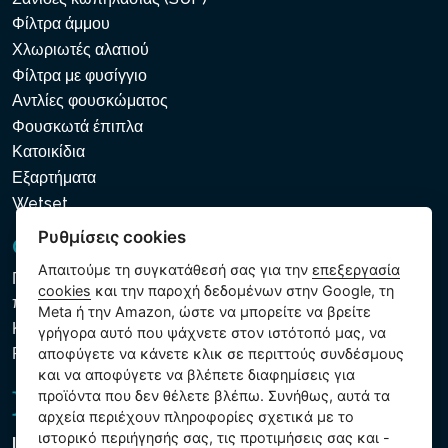
Φίλτρα άμμου
Χλωριωτές αλατιού
Φίλτρα με φυσίγγιο
Αντλίες φουσκώματος
Φουσκωτά έπιπλα
Κατοικίδια
Εξαρτήματα
Wetset
Ρυθμίσεις cookies
GDPR και Cookies
Απαιτούμε τη συγκατάθεσή σας για την
επεξεργασία
Πολιτική προστασίας προσωπικών και λοιπών δεδομένων
cookies
και την παροχή δεδομένων στην Google, τη
που υποβάλλονται σε επεξεργασία
Meta ή την Amazon, ώστε να μπορείτε να βρείτε
Κανόνες χρήσης των αρχείων cookie
γρήγορα αυτό που ψάχνετε στον ιστότοπό μας, να
Ρυθμίσεις cookies
αποφύγετε να κάνετε κλικ σε περιττούς συνδέσμους
και να αποφύγετε να βλέπετε διαφημίσεις για
προϊόντα που δεν θέλετε βλέπω. Συνήθως, αυτά τα
αρχεία περιέχουν πληροφορίες σχετικά με το
ιστορικό περιήγησής σας, τις προτιμήσεις σας και -
Intex Trading, s.r.o.