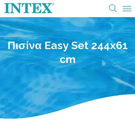
Πισίνα Easy Set 244x61
cm