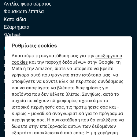
Αντλίες φουσκώματος
Φουσκωτά έπιπλα
Κατοικίδια
Εξαρτήματα
Wetset
Ρυθμίσεις cookies
GDPR και Cookies
Απαιτούμε τη συγκατάθεσή σας για την
επεξεργασία
Πολιτική προστασίας προσωπικών και λοιπών δεδομένων
cookies
και την παροχή δεδομένων στην Google, τη
που υποβάλλονται σε επεξεργασία
Meta ή την Amazon, ώστε να μπορείτε να βρείτε
Κανόνες χρήσης των αρχείων cookie
γρήγορα αυτό που ψάχνετε στον ιστότοπό μας, να
Ρυθμίσεις cookies
αποφύγετε να κάνετε κλικ σε περιττούς συνδέσμους
και να αποφύγετε να βλέπετε διαφημίσεις για
προϊόντα που δεν θέλετε βλέπω. Συνήθως, αυτά τα
αρχεία περιέχουν πληροφορίες σχετικά με το
ιστορικό περιήγησής σας, τις προτιμήσεις σας και -
Intex Trading, s.r.o.
κυρίως - μοναδικά αναγνωριστικά για το πρόγραμμα
Hradecká 2526/3
περιήγησής σας. Η συγκατάθεση που θα επιλέξετε να
130 00 Praha 3
δώσετε στην επεξεργασία αυτών των δεδομένων
Vinohrady - Česká republika
εξαρτάται αποκλειστικά από εσάς. Η μη χορήγηση