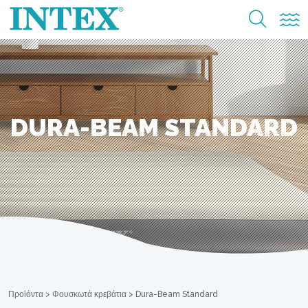
DURA-BEAM STANDARD
Προϊόντα
>
Φουσκωτά κρεβάτια
>
Dura-Beam Standard