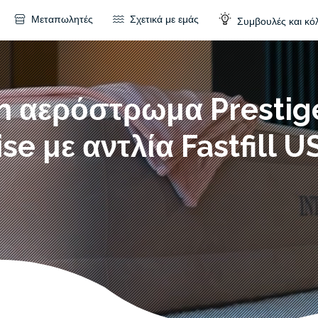
Μεταπωλητές
Σχετικά με εμάς
Συμβουλές και κό
 αερόστρωμα Prestig
ise με αντλία Fastfill U