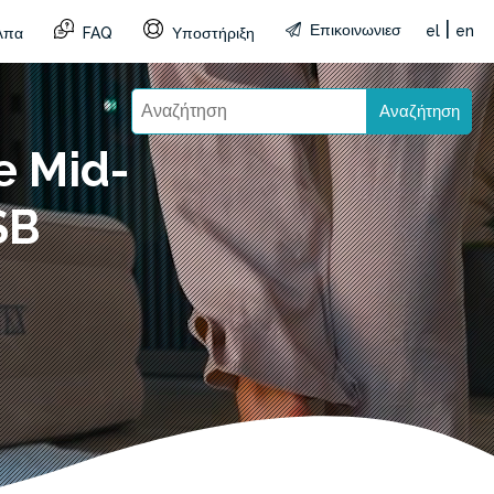
|
Επικοινωνιεσ
el
en
λπα
FAQ
Υποστήριξη
Αναζήτηση
e Mid-
SB