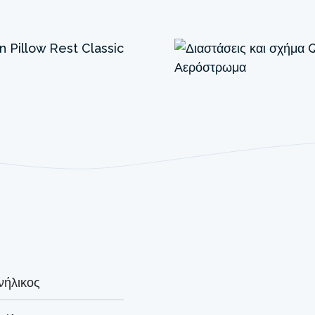
νήλικος