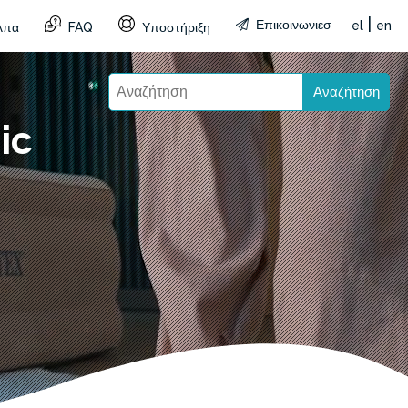
|
Επικοινωνιεσ
el
en
λπα
FAQ
Υποστήριξη
Αναζήτηση
ic