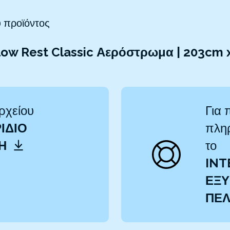
 προϊόντος
low Rest Classic Αερόστρωμα | 203cm
ρχείου
Για 
ΊΔΙΟ
πληρ
ΤΗ
το
INT
ΕΞΥ
ΠΕ