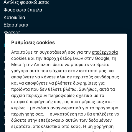
Αντλίες φουσκώματος
Φουσκωτά έπιπλα
Κατοικίδια
Εξαρτήματα
Wetset
Ρυθμίσεις cookies
GDPR και Cookies
Απαιτούμε τη συγκατάθεσή σας για την
επεξεργασία
Πολιτική προστασίας προσωπικών και λοιπών δεδομένων
cookies
και την παροχή δεδομένων στην Google, τη
που υποβάλλονται σε επεξεργασία
Meta ή την Amazon, ώστε να μπορείτε να βρείτε
Κανόνες χρήσης των αρχείων cookie
γρήγορα αυτό που ψάχνετε στον ιστότοπό μας, να
Ρυθμίσεις cookies
αποφύγετε να κάνετε κλικ σε περιττούς συνδέσμους
και να αποφύγετε να βλέπετε διαφημίσεις για
προϊόντα που δεν θέλετε βλέπω. Συνήθως, αυτά τα
αρχεία περιέχουν πληροφορίες σχετικά με το
ιστορικό περιήγησής σας, τις προτιμήσεις σας και -
Intex Trading, s.r.o.
κυρίως - μοναδικά αναγνωριστικά για το πρόγραμμα
Hradecká 2526/3
περιήγησής σας. Η συγκατάθεση που θα επιλέξετε να
130 00 Praha 3
δώσετε στην επεξεργασία αυτών των δεδομένων
Vinohrady - Česká republika
εξαρτάται αποκλειστικά από εσάς. Η μη χορήγηση