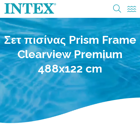
Σετ πισίνας Prism Frame
Clearview Premium
488x122 cm