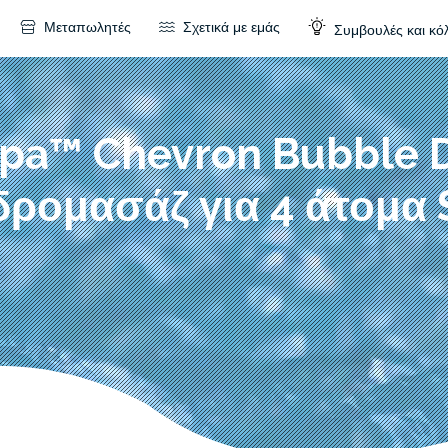
Μεταπωλητές
Σχετικά με εμάς
Συμβουλές και κό
pa™ Chevron Bubble 
δρομασάζ για 4 άτομα 