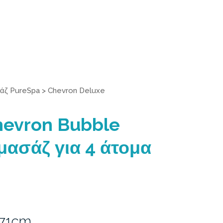
άζ PureSpa
>
Chevron Deluxe
evron Bubble
μασάζ για 4 άτομα
 71cm