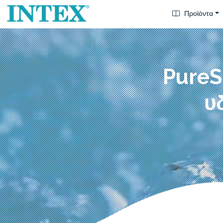
Προϊόντα
PureS
υ