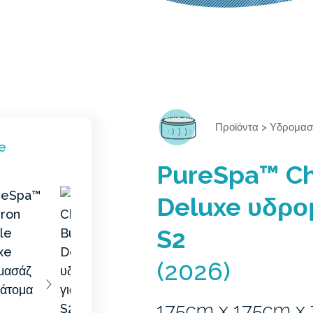
Προϊόντα
>
Υδρομασ
PureSpa™ Ch
Deluxe υδρο
S2
(2026)
175cm x 175cm x