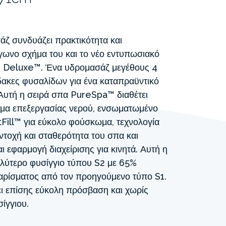
ζ συνδυάζει πρακτικότητα και
γωνο σχήμα του και το νέο εντυπωσιακό
n Deluxe™. Ένα υδρομασάζ μεγέθους 4
δακες φυσαλίδων για ένα καταπραϋντικό
 Αυτή η σειρά σπα PureSpa™ διαθέτει
μα επεξεργασίας νερού, ενσωματωμένο
ill™ για εύκολο φούσκωμα, τεχνολογία
τοχή και σταθερότητα του σπα και
ι εφαρμογή διαχείρισης για κινητά. Αυτή η
γαλύτερο φυσίγγιο τύπου S2 με 65%
ραρίσματος από τον προηγούμενο τύπο S1.
ει επίσης εύκολη πρόσβαση και χωρίς
ίγγιου.