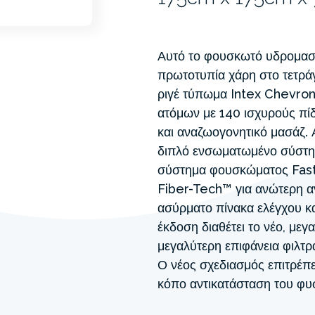
Αυτό το φουσκωτό υδρομασά
πρωτοτυπία χάρη στο τετρά
ριγέ τύπωμα Intex Chevro
ατόμων με 140 ισχυρούς πί
και αναζωογονητικό μασάζ.
διπλό ενσωματωμένο σύστη
σύστημα φουσκώματος FastF
Fiber-Tech™ για ανώτερη αν
ασύρματο πίνακα ελέγχου κα
έκδοση διαθέτει το νέο, με
μεγαλύτερη επιφάνεια φιλτ
Ο νέος σχεδιασμός επιτρέπ
κόπο αντικατάσταση του φυσ