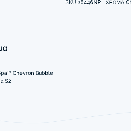
SKU
28446NP
ΧΡΏΜΑ
C
μα