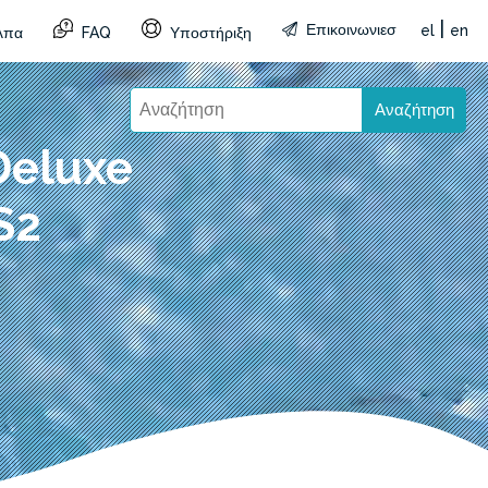
|
Επικοινωνιεσ
el
en
λπα
FAQ
Υποστήριξη
Αναζήτηση
Deluxe
S2