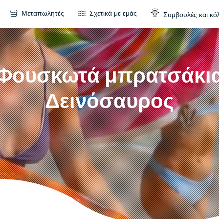
Μεταπωλητές
Σχετικά με εμάς
Συμβουλές και κό
Φουσκωτά μπρατσάκι
Δεινόσαυρος