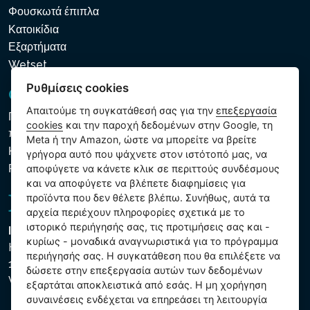
Φουσκωτά έπιπλα
Κατοικίδια
Εξαρτήματα
Wetset
Ρυθμίσεις cookies
GDPR και Cookies
Απαιτούμε τη συγκατάθεσή σας για την
επεξεργασία
Πολιτική προστασίας προσωπικών και λοιπών δεδομένων
cookies
και την παροχή δεδομένων στην Google, τη
που υποβάλλονται σε επεξεργασία
Meta ή την Amazon, ώστε να μπορείτε να βρείτε
Κανόνες χρήσης των αρχείων cookie
γρήγορα αυτό που ψάχνετε στον ιστότοπό μας, να
Ρυθμίσεις cookies
αποφύγετε να κάνετε κλικ σε περιττούς συνδέσμους
και να αποφύγετε να βλέπετε διαφημίσεις για
προϊόντα που δεν θέλετε βλέπω. Συνήθως, αυτά τα
αρχεία περιέχουν πληροφορίες σχετικά με το
ιστορικό περιήγησής σας, τις προτιμήσεις σας και -
Intex Trading, s.r.o.
κυρίως - μοναδικά αναγνωριστικά για το πρόγραμμα
Hradecká 2526/3
περιήγησής σας. Η συγκατάθεση που θα επιλέξετε να
130 00 Praha 3
δώσετε στην επεξεργασία αυτών των δεδομένων
Vinohrady - Česká republika
εξαρτάται αποκλειστικά από εσάς. Η μη χορήγηση
συναινέσεις ενδέχεται να επηρεάσει τη λειτουργία