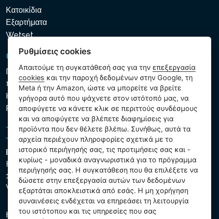
Κατοικίδια
Εξαρτήματα
Wetset
Ρυθμίσεις cookies
GDPR και Cookies
Απαιτούμε τη συγκατάθεσή σας για την
επεξεργασία
Πολιτική προστασίας προσωπικών και λοιπών δεδομένων
cookies
και την παροχή δεδομένων στην Google, τη
που υποβάλλονται σε επεξεργασία
Meta ή την Amazon, ώστε να μπορείτε να βρείτε
Κανόνες χρήσης των αρχείων cookie
γρήγορα αυτό που ψάχνετε στον ιστότοπό μας, να
Ρυθμίσεις cookies
αποφύγετε να κάνετε κλικ σε περιττούς συνδέσμους
και να αποφύγετε να βλέπετε διαφημίσεις για
προϊόντα που δεν θέλετε βλέπω. Συνήθως, αυτά τα
αρχεία περιέχουν πληροφορίες σχετικά με το
ιστορικό περιήγησής σας, τις προτιμήσεις σας και -
Intex Trading, s.r.o.
κυρίως - μοναδικά αναγνωριστικά για το πρόγραμμα
Hradecká 2526/3
περιήγησής σας. Η συγκατάθεση που θα επιλέξετε να
130 00 Praha 3
δώσετε στην επεξεργασία αυτών των δεδομένων
Vinohrady - Česká republika
εξαρτάται αποκλειστικά από εσάς. Η μη χορήγηση
συναινέσεις ενδέχεται να επηρεάσει τη λειτουργία
του ιστότοπου και τις υπηρεσίες που σας
Η εταιρεία είναι εγγεγραμμένη στο Δημοτικό Δικαστήριο της