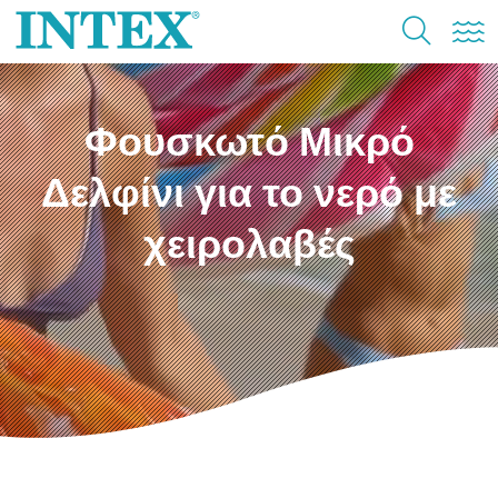
Φουσκωτό Μικρό
Δελφίνι για το νερό με
χειρολαβές