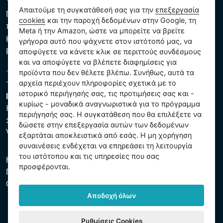
Απαιτούμε τη συγκατάθεσή σας για την
επεξεργασία
Πολιτική προστασίας προσωπικών και λοιπών δεδομένων
cookies
και την παροχή δεδομένων στην Google, τη
που υποβάλλονται σε επεξεργασία
Meta ή την Amazon, ώστε να μπορείτε να βρείτε
Κανόνες χρήσης των αρχείων cookie
γρήγορα αυτό που ψάχνετε στον ιστότοπό μας, να
Ρυθμίσεις cookies
αποφύγετε να κάνετε κλικ σε περιττούς συνδέσμους
και να αποφύγετε να βλέπετε διαφημίσεις για
προϊόντα που δεν θέλετε βλέπω. Συνήθως, αυτά τα
αρχεία περιέχουν πληροφορίες σχετικά με το
ιστορικό περιήγησής σας, τις προτιμήσεις σας και -
Intex Trading, s.r.o.
κυρίως - μοναδικά αναγνωριστικά για το πρόγραμμα
Hradecká 2526/3
περιήγησής σας. Η συγκατάθεση που θα επιλέξετε να
130 00 Praha 3
δώσετε στην επεξεργασία αυτών των δεδομένων
Vinohrady - Česká republika
εξαρτάται αποκλειστικά από εσάς. Η μη χορήγηση
συναινέσεις ενδέχεται να επηρεάσει τη λειτουργία
του ιστότοπου και τις υπηρεσίες που σας
Η εταιρεία είναι εγγεγραμμένη στο Δημοτικό Δικαστήριο της
προσφέρονται.
Πράγας, μέρος C, αύξ. αριθ. 74759. ΑΜΕ 26150808, ΑΦΜ
CZ26150808.
Αποδοχή όλων
Ρυθμίσεις Cookies