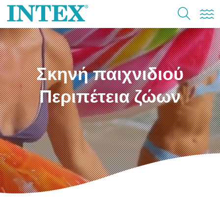
Σκηνή παιχνιδιού
Περιπέτεια ζώων