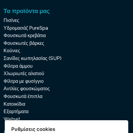
Τα προϊόντα μας
Πισίνες
Υδρομασάζ PureSpa
Φουσκωτά κρεβάτια
Φουσκωτές βάρκες
Κούνιες
Σανίδες κωπηλασίας (SUP)
Φίλτρα άμμου
Χλωριωτές αλατιού
Φίλτρα με φυσίγγιο
Αντλίες φουσκώματος
Φουσκωτά έπιπλα
Κατοικίδια
Εξαρτήματα
Wetset
Ρυθμίσεις cookies
GDPR και Cookies