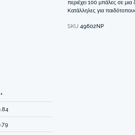
περιέχει 100 μπάλες σε μια
Κατάλληλες για παιδότοπους
SKU
49602NP
+
0.84
.79