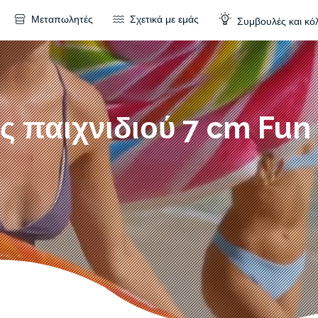
Μεταπωλητές
Σχετικά με εμάς
Συμβουλές και κό
 παιχνιδιού 7 cm Fun