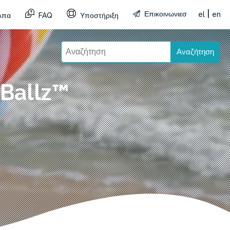
|
Επικοινωνιεσ
el
en
λπα
FAQ
Υποστήριξη
Αναζήτηση
 Ballz™