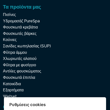
Τα προϊόντα μας
Πισίνες
Υδρομασάζ PureSpa
Φουσκωτά κρεβάτια
Φουσκωτές βάρκες
Κούνιες
Σανίδες κωπηλασίας (SUP)
Φίλτρα άμμου
Χλωριωτές αλατιού
Φίλτρα με φυσίγγιο
Αντλίες φουσκώματος
Φουσκωτά έπιπλα
Κατοικίδια
Εξαρτήματα
Wetset
Ρυθμίσεις cookies
GDPR και Cookies