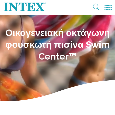
Οικογενειακή οκτάγωνη
φουσκωτή πισίνα Swim
Center™