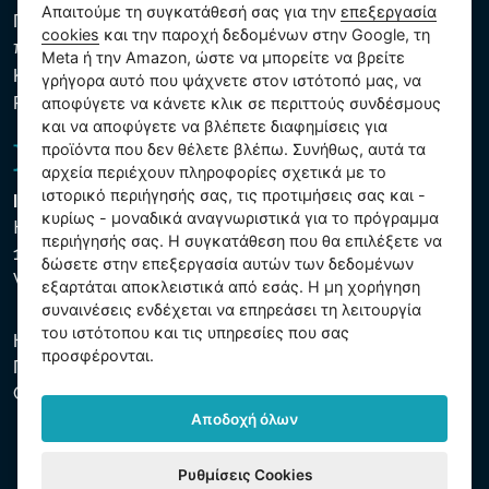
Απαιτούμε τη συγκατάθεσή σας για την
επεξεργασία
Πολιτική προστασίας προσωπικών και λοιπών δεδομένων
cookies
και την παροχή δεδομένων στην Google, τη
που υποβάλλονται σε επεξεργασία
Meta ή την Amazon, ώστε να μπορείτε να βρείτε
Κανόνες χρήσης των αρχείων cookie
γρήγορα αυτό που ψάχνετε στον ιστότοπό μας, να
Ρυθμίσεις cookies
αποφύγετε να κάνετε κλικ σε περιττούς συνδέσμους
και να αποφύγετε να βλέπετε διαφημίσεις για
προϊόντα που δεν θέλετε βλέπω. Συνήθως, αυτά τα
αρχεία περιέχουν πληροφορίες σχετικά με το
ιστορικό περιήγησής σας, τις προτιμήσεις σας και -
Intex Trading, s.r.o.
κυρίως - μοναδικά αναγνωριστικά για το πρόγραμμα
Hradecká 2526/3
περιήγησής σας. Η συγκατάθεση που θα επιλέξετε να
130 00 Praha 3
δώσετε στην επεξεργασία αυτών των δεδομένων
Vinohrady - Česká republika
εξαρτάται αποκλειστικά από εσάς. Η μη χορήγηση
συναινέσεις ενδέχεται να επηρεάσει τη λειτουργία
του ιστότοπου και τις υπηρεσίες που σας
Η εταιρεία είναι εγγεγραμμένη στο Δημοτικό Δικαστήριο της
προσφέρονται.
Πράγας, μέρος C, αύξ. αριθ. 74759. ΑΜΕ 26150808, ΑΦΜ
CZ26150808.
Αποδοχή όλων
Ρυθμίσεις Cookies