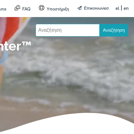
|
Επικοινωνιεσ
el
en
λπα
FAQ
Υποστήριξη
Αναζήτηση
nter™