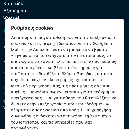
Κατοικίδια
Εξαρτήματα
Wetset
Ρυθμίσεις cookies
GDPR και Cookies
Απαιτούμε τη συγκατάθεσή σας για την
επεξεργασία
Πολιτική προστασίας προσωπικών και λοιπών δεδομένων
cookies
και την παροχή δεδομένων στην Google, τη
που υποβάλλονται σε επεξεργασία
Meta ή την Amazon, ώστε να μπορείτε να βρείτε
Κανόνες χρήσης των αρχείων cookie
γρήγορα αυτό που ψάχνετε στον ιστότοπό μας, να
Ρυθμίσεις cookies
αποφύγετε να κάνετε κλικ σε περιττούς συνδέσμους
και να αποφύγετε να βλέπετε διαφημίσεις για
προϊόντα που δεν θέλετε βλέπω. Συνήθως, αυτά τα
αρχεία περιέχουν πληροφορίες σχετικά με το
ιστορικό περιήγησής σας, τις προτιμήσεις σας και -
Intex Trading, s.r.o.
κυρίως - μοναδικά αναγνωριστικά για το πρόγραμμα
Hradecká 2526/3
περιήγησής σας. Η συγκατάθεση που θα επιλέξετε να
130 00 Praha 3
δώσετε στην επεξεργασία αυτών των δεδομένων
Vinohrady - Česká republika
εξαρτάται αποκλειστικά από εσάς. Η μη χορήγηση
συναινέσεις ενδέχεται να επηρεάσει τη λειτουργία
του ιστότοπου και τις υπηρεσίες που σας
Η εταιρεία είναι εγγεγραμμένη στο Δημοτικό Δικαστήριο της
προσφέρονται.