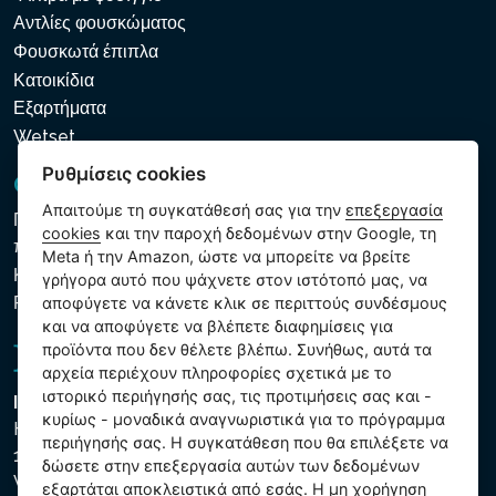
Αντλίες φουσκώματος
Φουσκωτά έπιπλα
Κατοικίδια
Εξαρτήματα
Wetset
Ρυθμίσεις cookies
GDPR και Cookies
Απαιτούμε τη συγκατάθεσή σας για την
επεξεργασία
Πολιτική προστασίας προσωπικών και λοιπών δεδομένων
cookies
και την παροχή δεδομένων στην Google, τη
που υποβάλλονται σε επεξεργασία
Meta ή την Amazon, ώστε να μπορείτε να βρείτε
Κανόνες χρήσης των αρχείων cookie
γρήγορα αυτό που ψάχνετε στον ιστότοπό μας, να
Ρυθμίσεις cookies
αποφύγετε να κάνετε κλικ σε περιττούς συνδέσμους
και να αποφύγετε να βλέπετε διαφημίσεις για
προϊόντα που δεν θέλετε βλέπω. Συνήθως, αυτά τα
αρχεία περιέχουν πληροφορίες σχετικά με το
ιστορικό περιήγησής σας, τις προτιμήσεις σας και -
Intex Trading, s.r.o.
κυρίως - μοναδικά αναγνωριστικά για το πρόγραμμα
Hradecká 2526/3
περιήγησής σας. Η συγκατάθεση που θα επιλέξετε να
130 00 Praha 3
δώσετε στην επεξεργασία αυτών των δεδομένων
Vinohrady - Česká republika
εξαρτάται αποκλειστικά από εσάς. Η μη χορήγηση