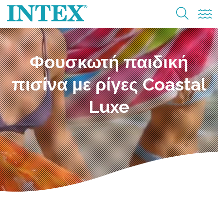
Φουσκωτή παιδική
πισίνα με ρίγες Coastal
Luxe