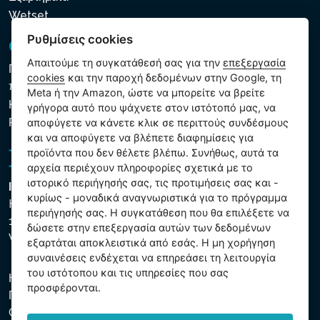
Wetset
Ρυθμίσεις cookies
GDPR και Cookies
Απαιτούμε τη συγκατάθεσή σας για την
επεξεργασία
Πολιτική προστασίας προσωπικών και λοιπών δεδομένων
cookies
και την παροχή δεδομένων στην Google, τη
που υποβάλλονται σε επεξεργασία
Meta ή την Amazon, ώστε να μπορείτε να βρείτε
Κανόνες χρήσης των αρχείων cookie
γρήγορα αυτό που ψάχνετε στον ιστότοπό μας, να
Ρυθμίσεις cookies
αποφύγετε να κάνετε κλικ σε περιττούς συνδέσμους
και να αποφύγετε να βλέπετε διαφημίσεις για
προϊόντα που δεν θέλετε βλέπω. Συνήθως, αυτά τα
αρχεία περιέχουν πληροφορίες σχετικά με το
ιστορικό περιήγησής σας, τις προτιμήσεις σας και -
Intex Trading, s.r.o.
κυρίως - μοναδικά αναγνωριστικά για το πρόγραμμα
Hradecká 2526/3
περιήγησής σας. Η συγκατάθεση που θα επιλέξετε να
130 00 Praha 3
δώσετε στην επεξεργασία αυτών των δεδομένων
Vinohrady - Česká republika
εξαρτάται αποκλειστικά από εσάς. Η μη χορήγηση
συναινέσεις ενδέχεται να επηρεάσει τη λειτουργία
του ιστότοπου και τις υπηρεσίες που σας
Η εταιρεία είναι εγγεγραμμένη στο Δημοτικό Δικαστήριο της
προσφέρονται.
Πράγας, μέρος C, αύξ. αριθ. 74759. ΑΜΕ 26150808, ΑΦΜ
CZ26150808.