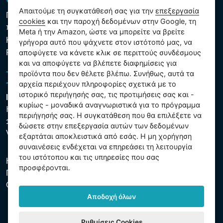
Απαιτούμε τη συγκατάθεσή σας για την
επεξεργασία
Πολιτική προστασίας προσωπικών και λοιπών δεδομένων
cookies
και την παροχή δεδομένων στην Google, τη
που υποβάλλονται σε επεξεργασία
Meta ή την Amazon, ώστε να μπορείτε να βρείτε
Κανόνες χρήσης των αρχείων cookie
γρήγορα αυτό που ψάχνετε στον ιστότοπό μας, να
Ρυθμίσεις cookies
αποφύγετε να κάνετε κλικ σε περιττούς συνδέσμους
και να αποφύγετε να βλέπετε διαφημίσεις για
προϊόντα που δεν θέλετε βλέπω. Συνήθως, αυτά τα
αρχεία περιέχουν πληροφορίες σχετικά με το
ιστορικό περιήγησής σας, τις προτιμήσεις σας και -
Intex Trading, s.r.o.
κυρίως - μοναδικά αναγνωριστικά για το πρόγραμμα
Hradecká 2526/3
περιήγησής σας. Η συγκατάθεση που θα επιλέξετε να
130 00 Praha 3
δώσετε στην επεξεργασία αυτών των δεδομένων
Vinohrady - Česká republika
εξαρτάται αποκλειστικά από εσάς. Η μη χορήγηση
συναινέσεις ενδέχεται να επηρεάσει τη λειτουργία
του ιστότοπου και τις υπηρεσίες που σας
Η εταιρεία είναι εγγεγραμμένη στο Δημοτικό Δικαστήριο της
προσφέρονται.
Πράγας, μέρος C, αύξ. αριθ. 74759. ΑΜΕ 26150808, ΑΦΜ
CZ26150808.
Αποδοχή όλων
Ρυθμίσεις Cookies