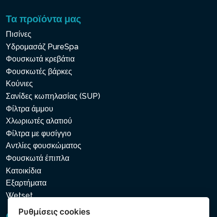
Τα προϊόντα μας
Πισίνες
Υδρομασάζ PureSpa
Φουσκωτά κρεβάτια
Φουσκωτές βάρκες
Κούνιες
Σανίδες κωπηλασίας (SUP)
Φίλτρα άμμου
Χλωριωτές αλατιού
Φίλτρα με φυσίγγιο
Αντλίες φουσκώματος
Φουσκωτά έπιπλα
Κατοικίδια
Εξαρτήματα
Wetset
Ρυθμίσεις cookies
GDPR και Cookies