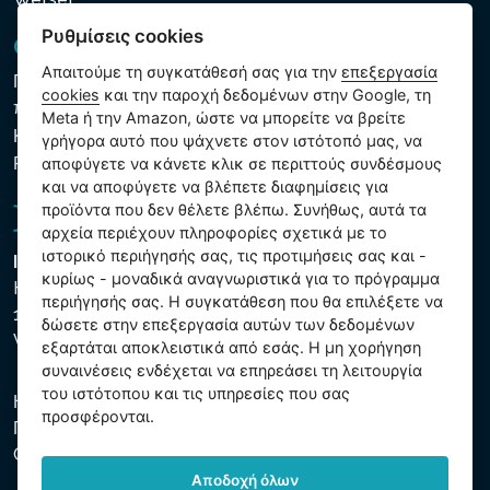
Ρυθμίσεις cookies
GDPR και Cookies
Απαιτούμε τη συγκατάθεσή σας για την
επεξεργασία
Πολιτική προστασίας προσωπικών και λοιπών δεδομένων
cookies
και την παροχή δεδομένων στην Google, τη
που υποβάλλονται σε επεξεργασία
Meta ή την Amazon, ώστε να μπορείτε να βρείτε
Κανόνες χρήσης των αρχείων cookie
γρήγορα αυτό που ψάχνετε στον ιστότοπό μας, να
Ρυθμίσεις cookies
αποφύγετε να κάνετε κλικ σε περιττούς συνδέσμους
και να αποφύγετε να βλέπετε διαφημίσεις για
προϊόντα που δεν θέλετε βλέπω. Συνήθως, αυτά τα
αρχεία περιέχουν πληροφορίες σχετικά με το
ιστορικό περιήγησής σας, τις προτιμήσεις σας και -
Intex Trading, s.r.o.
κυρίως - μοναδικά αναγνωριστικά για το πρόγραμμα
Hradecká 2526/3
περιήγησής σας. Η συγκατάθεση που θα επιλέξετε να
130 00 Praha 3
δώσετε στην επεξεργασία αυτών των δεδομένων
Vinohrady - Česká republika
εξαρτάται αποκλειστικά από εσάς. Η μη χορήγηση
συναινέσεις ενδέχεται να επηρεάσει τη λειτουργία
του ιστότοπου και τις υπηρεσίες που σας
Η εταιρεία είναι εγγεγραμμένη στο Δημοτικό Δικαστήριο της
προσφέρονται.
Πράγας, μέρος C, αύξ. αριθ. 74759. ΑΜΕ 26150808, ΑΦΜ
CZ26150808.
Αποδοχή όλων