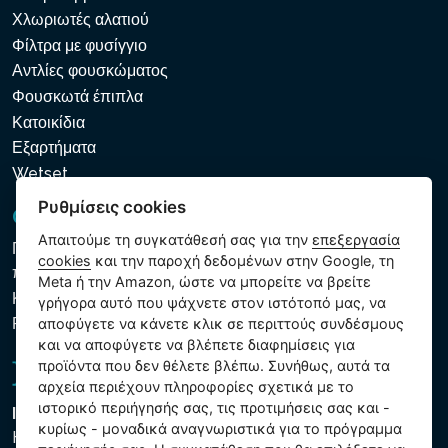
Χλωριωτές αλατιού
Φίλτρα με φυσίγγιο
Αντλίες φουσκώματος
Φουσκωτά έπιπλα
Κατοικίδια
Εξαρτήματα
Wetset
Ρυθμίσεις cookies
GDPR και Cookies
Απαιτούμε τη συγκατάθεσή σας για την
επεξεργασία
Πολιτική προστασίας προσωπικών και λοιπών δεδομένων
cookies
και την παροχή δεδομένων στην Google, τη
που υποβάλλονται σε επεξεργασία
Meta ή την Amazon, ώστε να μπορείτε να βρείτε
Κανόνες χρήσης των αρχείων cookie
γρήγορα αυτό που ψάχνετε στον ιστότοπό μας, να
Ρυθμίσεις cookies
αποφύγετε να κάνετε κλικ σε περιττούς συνδέσμους
και να αποφύγετε να βλέπετε διαφημίσεις για
προϊόντα που δεν θέλετε βλέπω. Συνήθως, αυτά τα
αρχεία περιέχουν πληροφορίες σχετικά με το
ιστορικό περιήγησής σας, τις προτιμήσεις σας και -
Intex Trading, s.r.o.
κυρίως - μοναδικά αναγνωριστικά για το πρόγραμμα
Hradecká 2526/3