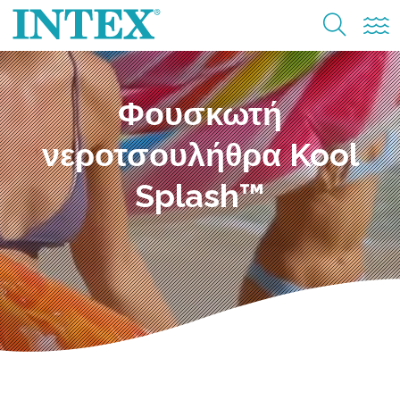
Φουσκωτή
νεροτσουλήθρα Kool
Splash™