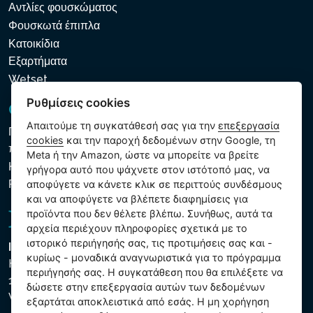
Αντλίες φουσκώματος
Φουσκωτά έπιπλα
Κατοικίδια
Εξαρτήματα
Wetset
Ρυθμίσεις cookies
GDPR και Cookies
Απαιτούμε τη συγκατάθεσή σας για την
επεξεργασία
Πολιτική προστασίας προσωπικών και λοιπών δεδομένων
cookies
και την παροχή δεδομένων στην Google, τη
που υποβάλλονται σε επεξεργασία
Meta ή την Amazon, ώστε να μπορείτε να βρείτε
Κανόνες χρήσης των αρχείων cookie
γρήγορα αυτό που ψάχνετε στον ιστότοπό μας, να
Ρυθμίσεις cookies
αποφύγετε να κάνετε κλικ σε περιττούς συνδέσμους
και να αποφύγετε να βλέπετε διαφημίσεις για
προϊόντα που δεν θέλετε βλέπω. Συνήθως, αυτά τα
αρχεία περιέχουν πληροφορίες σχετικά με το
ιστορικό περιήγησής σας, τις προτιμήσεις σας και -
Intex Trading, s.r.o.
κυρίως - μοναδικά αναγνωριστικά για το πρόγραμμα
Hradecká 2526/3
περιήγησής σας. Η συγκατάθεση που θα επιλέξετε να
130 00 Praha 3
δώσετε στην επεξεργασία αυτών των δεδομένων
Vinohrady - Česká republika
εξαρτάται αποκλειστικά από εσάς. Η μη χορήγηση