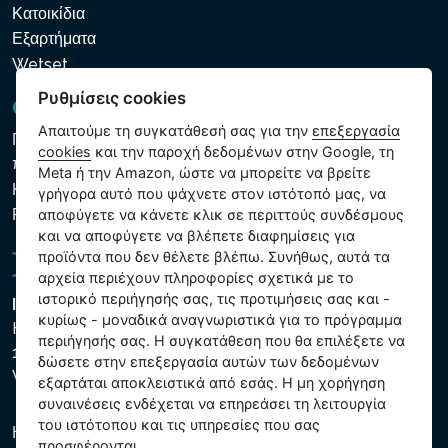
Κατοικίδια
Εξαρτήματα
Wetset
Ρυθμίσεις cookies
GDPR και Cookies
Απαιτούμε τη συγκατάθεσή σας για την
επεξεργασία
Πολιτική προστασίας προσωπικών και λοιπών δεδομένων
cookies
και την παροχή δεδομένων στην Google, τη
που υποβάλλονται σε επεξεργασία
Meta ή την Amazon, ώστε να μπορείτε να βρείτε
Κανόνες χρήσης των αρχείων cookie
γρήγορα αυτό που ψάχνετε στον ιστότοπό μας, να
Ρυθμίσεις cookies
αποφύγετε να κάνετε κλικ σε περιττούς συνδέσμους
και να αποφύγετε να βλέπετε διαφημίσεις για
προϊόντα που δεν θέλετε βλέπω. Συνήθως, αυτά τα
αρχεία περιέχουν πληροφορίες σχετικά με το
ιστορικό περιήγησής σας, τις προτιμήσεις σας και -
Intex Trading, s.r.o.
κυρίως - μοναδικά αναγνωριστικά για το πρόγραμμα
Hradecká 2526/3
περιήγησής σας. Η συγκατάθεση που θα επιλέξετε να
130 00 Praha 3
δώσετε στην επεξεργασία αυτών των δεδομένων
Vinohrady - Česká republika
εξαρτάται αποκλειστικά από εσάς. Η μη χορήγηση
συναινέσεις ενδέχεται να επηρεάσει τη λειτουργία
του ιστότοπου και τις υπηρεσίες που σας
Η εταιρεία είναι εγγεγραμμένη στο Δημοτικό Δικαστήριο της
προσφέρονται.