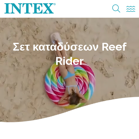
Σετ καταδύσεων Reef
Rider