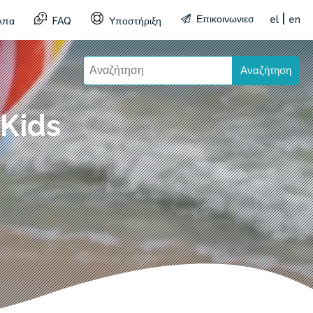
|
Επικοινωνιεσ
el
en
λπα
FAQ
Υποστήριξη
Αναζήτηση
 Kids