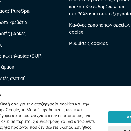
και λοιπών δεδομένων που
ασάζ PureSpa
υποβάλλονται σε επεξεργασία
ωτά κρεβάτια
Κανόνες χρήσης των αρχείων
cookie
ωτές βάρκες
Ρυθμίσεις cookies
ς
ς κωπηλασίας (SUP)
 άμμου
τές αλατιού
 με φυσίγγιο
s
ες φουσκώματος
άθεσή σας για την
επεξεργασία cookies
και την
ν Google, τη Meta ή την Amazon, ώστε να
ωτά έπιπλα
ρήγορα αυτό που ψάχνετε στον ιστότοπό μας, να
Α
κλικ σε περιττούς συνδέσμους και να αποφύγετε
ίδια
ις για προϊόντα που δεν θέλετε βλέπω. Συνήθως,