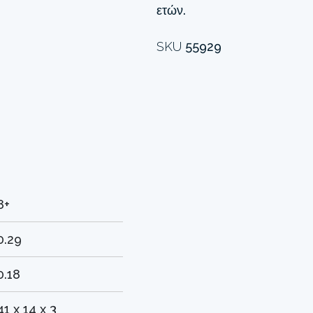
ετών.
SKU
55929
8+
0.29
0.18
41 x 14 x 3