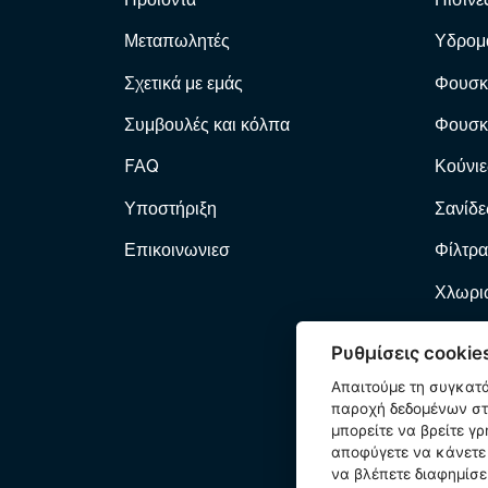
Μεταπωλητές
Υδρομ
Σχετικά με εμάς
Φουσκ
Συμβουλές και κόλπα
Φουσκ
FAQ
Κούνιε
Υποστήριξη
Σανίδε
Επικοινωνιεσ
Φίλτρα
Χλωριω
Φίλτρα
Ρυθμίσεις cookie
Αντλί
Απαιτούμε τη συγκατ
παροχή δεδομένων στη
Φουσκ
μπορείτε να βρείτε γ
αποφύγετε να κάνετε 
Κατοικ
να βλέπετε διαφημίσε