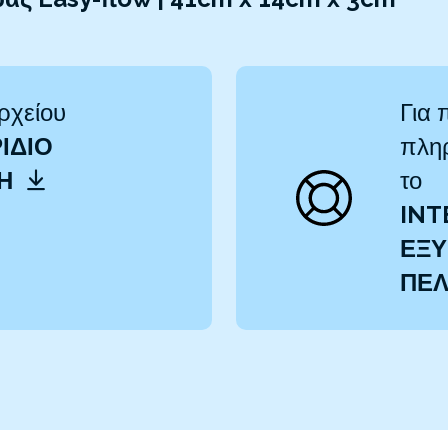
ρχείου
Για 
ΊΔΙΟ
πληρ
ΤΗ
το
INT
ΕΞΥ
ΠΕ