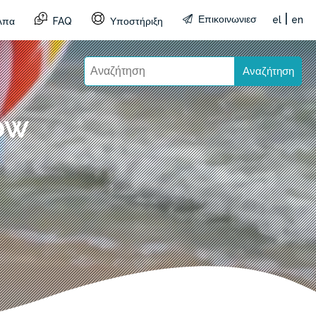
|
Επικοινωνιεσ
el
en
λπα
FAQ
Υποστήριξη
Αναζήτηση
ow