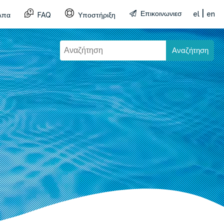
|
Επικοινωνιεσ
el
en
λπα
FAQ
Υποστήριξη
Αναζήτηση