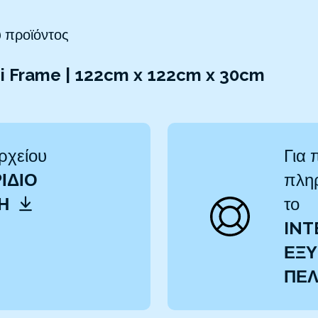
 προϊόντος
ni Frame | 122cm x 122cm x 30cm
ρχείου
Για 
ΊΔΙΟ
πληρ
ΤΗ
το
INT
ΕΞΥ
ΠΕ