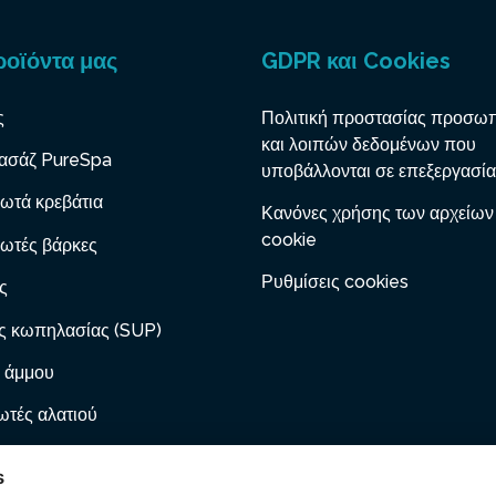
ροϊόντα μας
GDPR και Cookies
ς
Πολιτική προστασίας προσω
και λοιπών δεδομένων που
ασάζ PureSpa
υποβάλλονται σε επεξεργασία
ωτά κρεβάτια
Κανόνες χρήσης των αρχείων
cookie
ωτές βάρκες
Ρυθμίσεις cookies
ς
ς κωπηλασίας (SUP)
 άμμου
τές αλατιού
 με φυσίγγιο
s