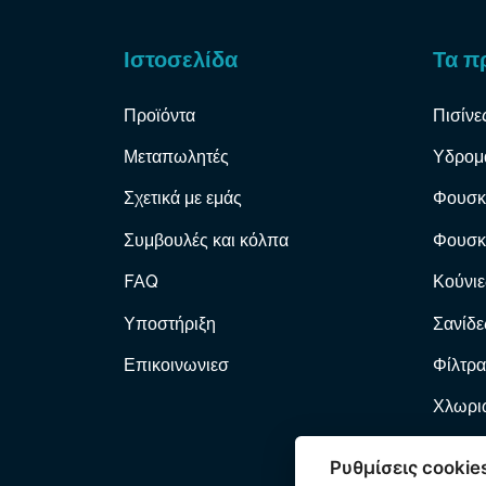
Ιστοσελίδα
Τα π
Προϊόντα
Πισίνε
Μεταπωλητές
Υδρομ
Σχετικά με εμάς
Φουσκ
Συμβουλές και κόλπα
Φουσκ
FAQ
Κούνιε
Υποστήριξη
Σανίδε
Επικοινωνιεσ
Φίλτρα
Χλωριω
Φίλτρα
Ρυθμίσεις cookie