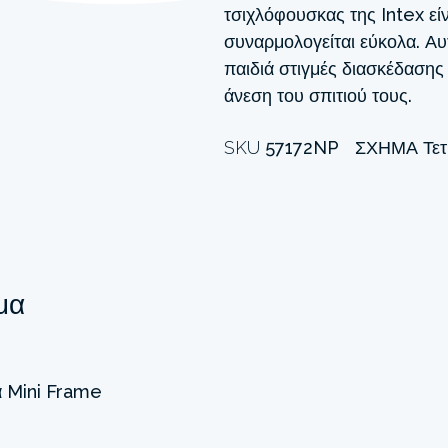
τσιχλόφουσκας της Intex είν
συναρμολογείται εύκολα. Αυ
παιδιά στιγμές διασκέδασης
άνεση του σπιτιού τους.
SKU
57172NP
ΣΧΉΜΑ
Τε
μα