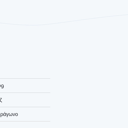
09
ζ
τράγωνο