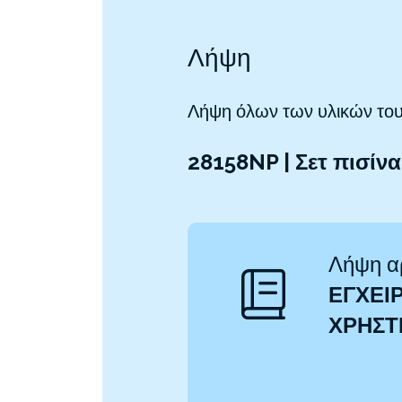
Λήψη
Λήψη όλων των υλικών του
28158NP | Σετ πισίν
Λήψη α
ΕΓΧΕΙΡ
ΧΡΉΣ