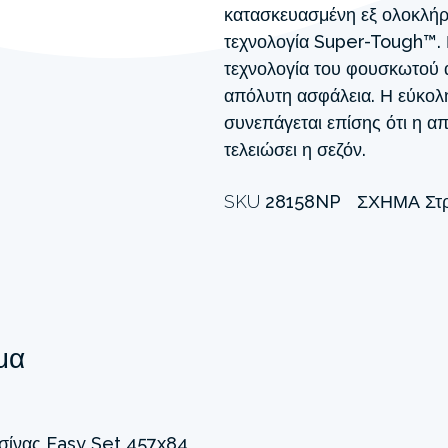
κατασκευασμένη εξ ολοκλήρ
τεχνολογία Super-Tough™. 
τεχνολογία του φουσκωτού ά
απόλυτη ασφάλεια. Η εύκολ
συνεπάγεται επίσης ότι η α
τελειώσει η σεζόν.
SKU
28158NP
ΣΧΉΜΑ
Στ
μα