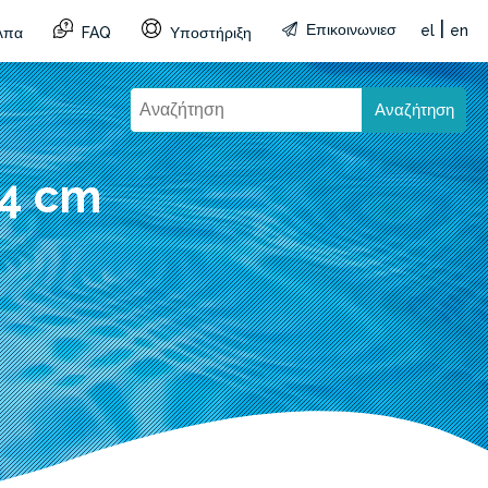
|
Επικοινωνιεσ
el
en
λπα
FAQ
Υποστήριξη
Αναζήτηση
84 cm