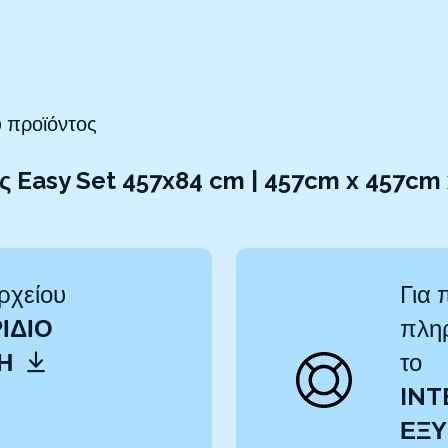
 προϊόντος
ας Easy Set 457x84 cm | 457cm x 457cm
ρχείου
Για 
ΊΔΙΟ
πληρ
ΤΗ
το
INT
ΕΞΥ