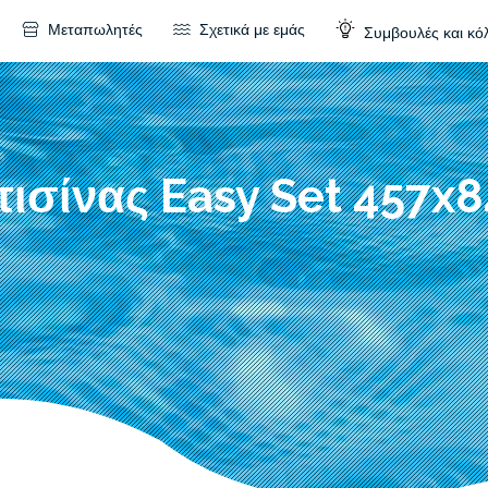
Μεταπωλητές
Σχετικά με εμάς
Συμβουλές και κό
πισίνας Easy Set 457x