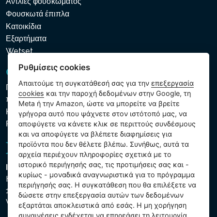
Αντλίες φουσκώματος
Φουσκωτά έπιπλα
Κατοικίδια
Εξαρτήματα
Wetset
Ρυθμίσεις cookies
GDPR και Cookies
Απαιτούμε τη συγκατάθεσή σας για την
επεξεργασία
Πολιτική προστασίας προσωπικών και λοιπών δεδομένων
cookies
και την παροχή δεδομένων στην Google, τη
που υποβάλλονται σε επεξεργασία
Meta ή την Amazon, ώστε να μπορείτε να βρείτε
Κανόνες χρήσης των αρχείων cookie
γρήγορα αυτό που ψάχνετε στον ιστότοπό μας, να
Ρυθμίσεις cookies
αποφύγετε να κάνετε κλικ σε περιττούς συνδέσμους
και να αποφύγετε να βλέπετε διαφημίσεις για
προϊόντα που δεν θέλετε βλέπω. Συνήθως, αυτά τα
αρχεία περιέχουν πληροφορίες σχετικά με το
ιστορικό περιήγησής σας, τις προτιμήσεις σας και -
Intex Trading, s.r.o.
κυρίως - μοναδικά αναγνωριστικά για το πρόγραμμα
Hradecká 2526/3
περιήγησής σας. Η συγκατάθεση που θα επιλέξετε να
130 00 Praha 3
δώσετε στην επεξεργασία αυτών των δεδομένων
Vinohrady - Česká republika
εξαρτάται αποκλειστικά από εσάς. Η μη χορήγηση
συναινέσεις ενδέχεται να επηρεάσει τη λειτουργία