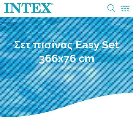
Σετ πισίνας Easy Set
366x76 cm