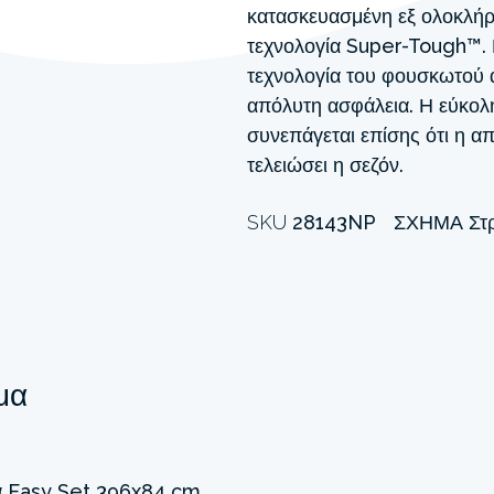
κατασκευασμένη εξ ολοκλήρ
τεχνολογία Super-Tough™. 
τεχνολογία του φουσκωτού ά
απόλυτη ασφάλεια. Η εύκολ
συνεπάγεται επίσης ότι η α
τελειώσει η σεζόν.
SKU
28143NP
ΣΧΉΜΑ
Στ
μα