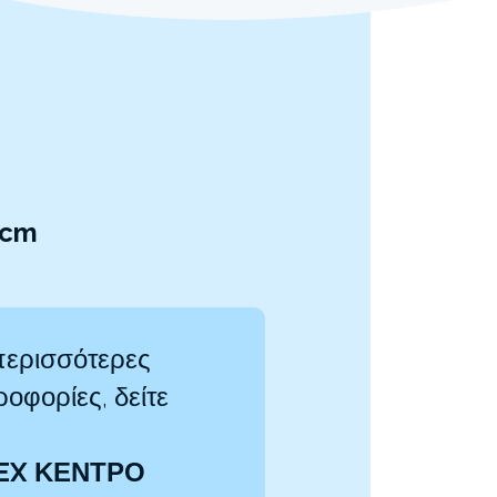
4cm
περισσότερες
οφορίες, δείτε
EX ΚΕΝΤΡΟ