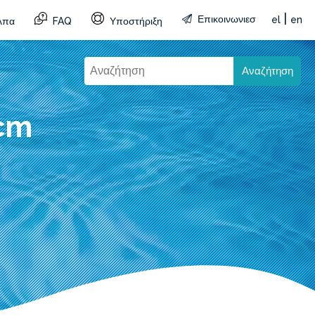
|
Επικοινωνιεσ
el
en
λπα
FAQ
Υποστήριξη
Αναζήτηση
 cm