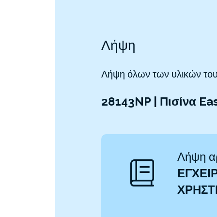
Λήψη
Λήψη όλων των υλικών του
28143NP | Πισίνα Ea
Λήψη α
ΕΓΧΕΙΡ
ΧΡΉΣ