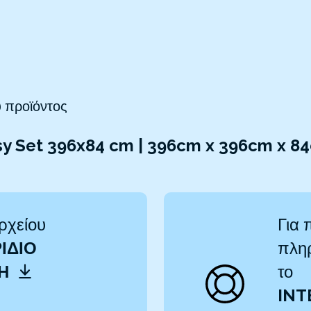
 προϊόντος
sy Set 396x84 cm | 396cm x 396cm x 8
ρχείου
Για 
ΊΔΙΟ
πληρ
ΤΗ
το
INT