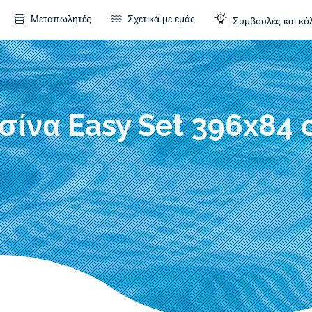
Μεταπωλητές
Σχετικά με εμάς
Συμβουλές και κό
σίνα Easy Set 396x84