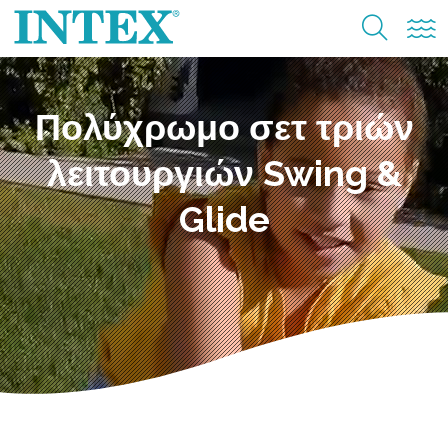
Πολύχρωμο σετ τριών
λειτουργιών Swing &
Glide