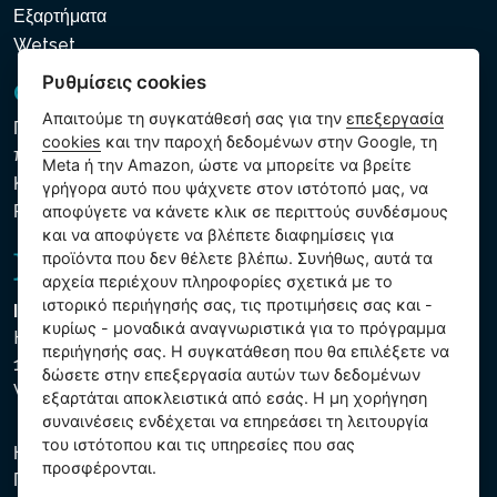
Εξαρτήματα
Wetset
Ρυθμίσεις cookies
GDPR και Cookies
Απαιτούμε τη συγκατάθεσή σας για την
επεξεργασία
Πολιτική προστασίας προσωπικών και λοιπών δεδομένων
cookies
και την παροχή δεδομένων στην Google, τη
που υποβάλλονται σε επεξεργασία
Meta ή την Amazon, ώστε να μπορείτε να βρείτε
Κανόνες χρήσης των αρχείων cookie
γρήγορα αυτό που ψάχνετε στον ιστότοπό μας, να
Ρυθμίσεις cookies
αποφύγετε να κάνετε κλικ σε περιττούς συνδέσμους
και να αποφύγετε να βλέπετε διαφημίσεις για
προϊόντα που δεν θέλετε βλέπω. Συνήθως, αυτά τα
αρχεία περιέχουν πληροφορίες σχετικά με το
ιστορικό περιήγησής σας, τις προτιμήσεις σας και -
Intex Trading, s.r.o.
κυρίως - μοναδικά αναγνωριστικά για το πρόγραμμα
Hradecká 2526/3
περιήγησής σας. Η συγκατάθεση που θα επιλέξετε να
130 00 Praha 3
δώσετε στην επεξεργασία αυτών των δεδομένων
Vinohrady - Česká republika
εξαρτάται αποκλειστικά από εσάς. Η μη χορήγηση
συναινέσεις ενδέχεται να επηρεάσει τη λειτουργία
του ιστότοπου και τις υπηρεσίες που σας
Η εταιρεία είναι εγγεγραμμένη στο Δημοτικό Δικαστήριο της
προσφέρονται.
Πράγας, μέρος C, αύξ. αριθ. 74759. ΑΜΕ 26150808, ΑΦΜ